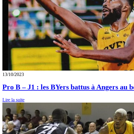
13/10/2023
Pro B – J1 : les BYers battus à Angers au 
Lire la suite