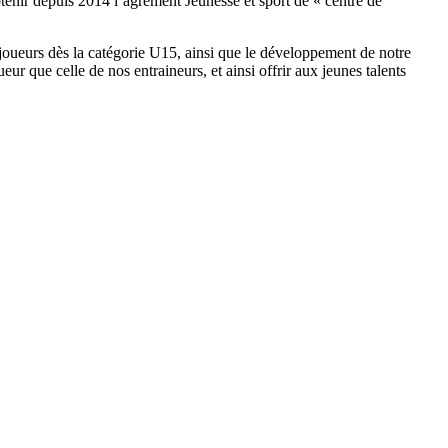
tenir depuis 2014 l’agrément Jeunesse et sport de « centre de
urs dès la catégorie U15, ainsi que le développement de notre
r que celle de nos entraineurs, et ainsi offrir aux jeunes talents