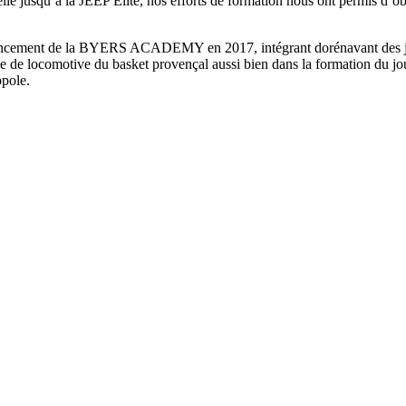
lle jusqu’à la JEEP Elite, nos efforts de formation nous ont permis d’ob
cement de la BYERS ACADEMY en 2017, intégrant dorénavant des joue
e de locomotive du basket provençal aussi bien dans la formation du joueu
opole.