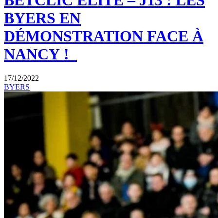
BETCLIC ELITE – J13 : LES
BYERS EN
DÉMONSTRATION FACE À
NANCY !
17/12/2022
BYERS