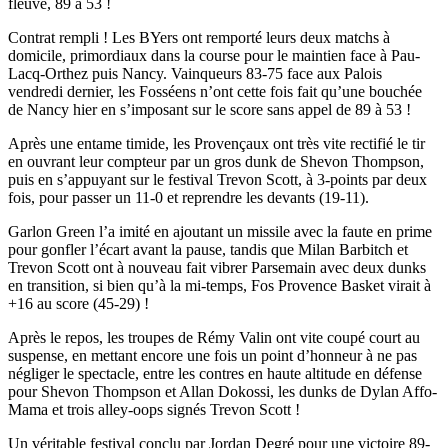
fleuve, 89 à 53 !
Contrat rempli ! Les BYers ont remporté leurs deux matchs à
domicile, primordiaux dans la course pour le maintien face à Pau-
Lacq-Orthez puis Nancy. Vainqueurs 83-75 face aux Palois
vendredi dernier, les Fosséens n’ont cette fois fait qu’une bouchée
de Nancy hier en s’imposant sur le score sans appel de 89 à 53 !
Après une entame timide, les Provençaux ont très vite rectifié le tir
en ouvrant leur compteur par un gros dunk de Shevon Thompson,
puis en s’appuyant sur le festival Trevon Scott, à 3-points par deux
fois, pour passer un 11-0 et reprendre les devants (19-11).
Garlon Green l’a imité en ajoutant un missile avec la faute en prime
pour gonfler l’écart avant la pause, tandis que Milan Barbitch et
Trevon Scott ont à nouveau fait vibrer Parsemain avec deux dunks
en transition, si bien qu’à la mi-temps, Fos Provence Basket virait à
+16 au score (45-29) !
Après le repos, les troupes de Rémy Valin ont vite coupé court au
suspense, en mettant encore une fois un point d’honneur à ne pas
négliger le spectacle, entre les contres en haute altitude en défense
pour Shevon Thompson et Allan Dokossi, les dunks de Dylan Affo-
Mama et trois alley-oops signés Trevon Scott !
Un véritable festival conclu par Jordan Degré pour une victoire 89-