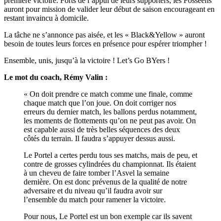
première victoire. Forts de l’appui de leurs supporters, les Fosséens
auront pour mission de valider leur début de saison encourageant en
restant invaincu à domicile.
La tâche ne s’annonce pas aisée, et les « Black&Yellow » auront
besoin de toutes leurs forces en présence pour espérer triompher !
Ensemble, unis, jusqu’à la victoire ! Let’s Go BYers !
Le mot du coach, Rémy Valin :
« On doit prendre ce match comme une finale, comme
chaque match que l’on joue. On doit corriger nos
erreurs du dernier match, les ballons perdus notamment,
les moments de flottements qu’on ne peut pas avoir. On
est capable aussi de très belles séquences des deux
côtés du terrain. Il faudra s’appuyer dessus aussi.
Le Portel a certes perdu tous ses matchs, mais de peu, et
contre de grosses cylindrées du championnat. Ils étaient
à un cheveu de faire tomber l’Asvel la semaine
dernière. On est donc prévenus de la qualité de notre
adversaire et du niveau qu’il faudra avoir sur
l’ensemble du match pour ramener la victoire.
Pour nous, Le Portel est un bon exemple car ils savent