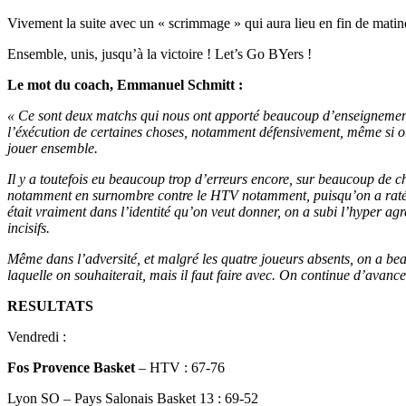
Vivement la suite avec un « scrimmage » qui aura lieu en fin de mati
Ensemble, unis, jusqu’à la victoire ! Let’s Go BYers !
Le mot du coach, Emmanuel Schmitt :
« Ce sont deux matchs qui nous ont apporté beaucoup d’enseignements, 
l’éxécution de certaines choses, notamment défensivement, même si on 
jouer ensemble.
Il y a toutefois eu beaucoup trop d’erreurs encore, sur beaucoup de ch
notamment en surnombre contre le HTV notamment, puisqu’on a raté qu
était vraiment dans l’identité qu’on veut donner, on a subi l’hyper agr
incisifs.
Même dans l’adversité, et malgré les quatre joueurs absents, on a be
laquelle on souhaiterait, mais il faut faire avec. On continue d’avancer
RESULTATS
Vendredi :
Fos Provence Basket
– HTV : 67-76
Lyon SO – Pays Salonais Basket 13 : 69-52