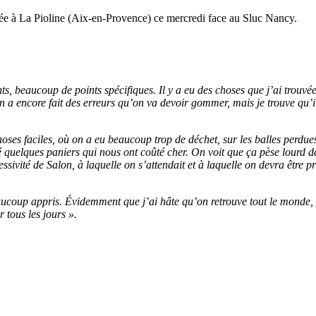
née à La Pioline (Aix-en-Provence) ce mercredi face au Sluc Nancy.
beaucoup de points spécifiques. Il y a eu des choses que j’ai trouvées 
a encore fait des erreurs qu’on va devoir gommer, mais je trouve qu’il
oses faciles, où on a eu beaucoup trop de déchet, sur les balles perdues
elques paniers qui nous ont coûté cher. On voit que ça pèse lourd da
essivité de Salon, à laquelle on s’attendait et à laquelle on devra être 
aucoup appris. Évidemment que j’ai hâte qu’on retrouve tout le monde, 
 tous les jours ».