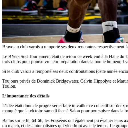
Bravo au club varois a remporté ses deux rencontres respectivement f
Le BYers Sud Tournament était de retour ce week-end à la Halle du Do
trois clubs pour poursuivre leur préparation dans la bonne humeur, L
Si le club varois a remporté ses deux confrontations (cette année en
Toujours privés de Dominick Bridgewater, Calvin Hippolyte et Martins
Toulon.
L’importance des détails
L’idée était donc de progresser et faire travailler ce collectif sur d
manqué que la victoire samedi face à Salon pour poursuivre dans la b
Battus sur le fil, 64-66, les Fosséens ont également pu évaluer leurs ax
du match, et des automatismes qui viendront avec le temps. Le groupe 