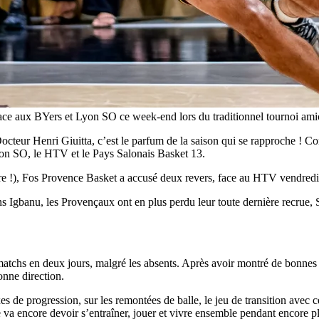
ace aux BYers et Lyon SO ce week-end lors du traditionnel tournoi ami
cteur Henri Giuitta, c’est le parfum de la saison qui se rapproche ! C
yon SO, le HTV et le Pays Salonais Basket 13.
core !), Fos Provence Basket a accusé deux revers, face au HTV vendredi
 Igbanu, les Provençaux ont en plus perdu leur toute dernière recrue,
eux matchs en deux jours, malgré les absents. Après avoir montré de bonn
onne direction.
es de progression, sur les remontées de balle, le jeu de transition avec c
va encore devoir s’entraîner, jouer et vivre ensemble pendant encore p