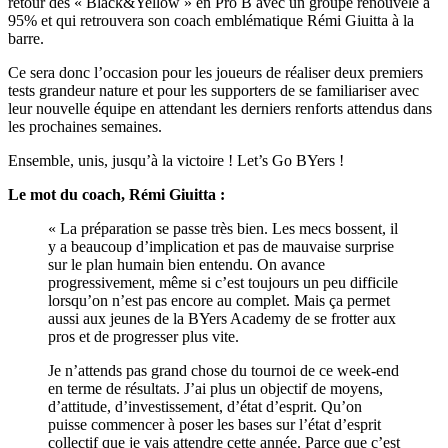
retour des « Black&Yellow » en Pro B avec un groupe renouvelé à
95% et qui retrouvera son coach emblématique Rémi Giuitta à la
barre.
Ce sera donc l’occasion pour les joueurs de réaliser deux premiers
tests grandeur nature et pour les supporters de se familiariser avec
leur nouvelle équipe en attendant les derniers renforts attendus dans
les prochaines semaines.
Ensemble, unis, jusqu’à la victoire ! Let’s Go BYers !
Le mot du coach, Rémi Giuitta :
« La préparation se passe très bien. Les mecs bossent, il
y a beaucoup d’implication et pas de mauvaise surprise
sur le plan humain bien entendu. On avance
progressivement, même si c’est toujours un peu difficile
lorsqu’on n’est pas encore au complet. Mais ça permet
aussi aux jeunes de la BYers Academy de se frotter aux
pros et de progresser plus vite.
Je n’attends pas grand chose du tournoi de ce week-end
en terme de résultats. J’ai plus un objectif de moyens,
d’attitude, d’investissement, d’état d’esprit. Qu’on
puisse commencer à poser les bases sur l’état d’esprit
collectif que je vais attendre cette année. Parce que c’est