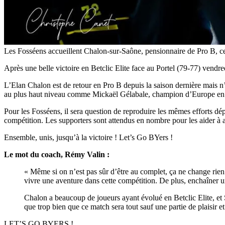
Les Fosséens accueillent Chalon-sur-Saône, pensionnaire de Pro B, ce
Après une belle victoire en Betclic Elite face au Portel (79-77) vendr
L’Elan Chalon est de retour en Pro B depuis la saison dernière mais n’
au plus haut niveau comme Mickaël Gélabale, champion d’Europe en 20
Pour les Fosséens, il sera question de reproduire les mêmes efforts dép
compétition. Les supporters sont attendus en nombre pour les aider à 
Ensemble, unis, jusqu’à la victoire ! Let’s Go BYers !
Le mot du coach, Rémy Valin :
« Même si on n’est pas sûr d’être au complet, ça ne change rien d
vivre une aventure dans cette compétition. De plus, enchaîner un
Chalon a beaucoup de joueurs ayant évolué en Betclic Elite, et Sa
que trop bien que ce match sera tout sauf une partie de plaisir e
LET’S GO BYERS !