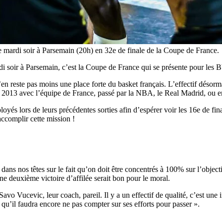
 mardi soir à Parsemain (20h) en 32e de finale de la Coupe de France.
edi soir à Parsemain, c’est la Coupe de France qui se présente pour les 
en reste pas moins une place forte du basket français. L’effectif désor
13 avec l’équipe de France, passé par la NBA, le Real Madrid, ou enc
loyés lors de leurs précédentes sorties afin d’espérer voir les 16e de fin
accomplir cette mission !
ans nos têtes sur le fait qu’on doit être concentrés à 100% sur l’objecti
e deuxième victoire d’affilée serait bon pour le moral.
vo Vucevic, leur coach, pareil. Il y a un effectif de qualité, c’est une i
t qu’il faudra encore ne pas compter sur ses efforts pour passer ».