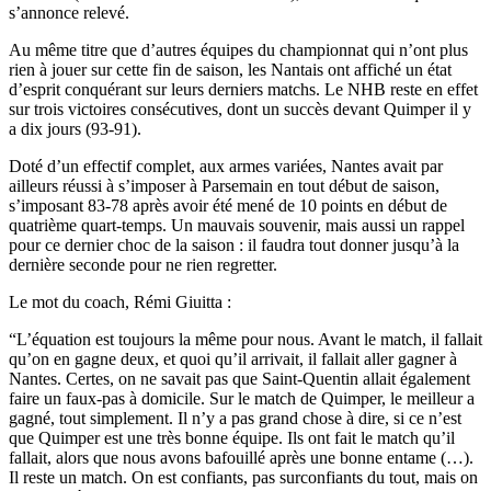
s’annonce relevé.
Au même titre que d’autres équipes du championnat qui n’ont plus
rien à jouer sur cette fin de saison, les Nantais ont affiché un état
d’esprit conquérant sur leurs derniers matchs. Le NHB reste en effet
sur trois victoires consécutives, dont un succès devant Quimper il y
a dix jours (93-91).
Doté d’un effectif complet, aux armes variées, Nantes avait par
ailleurs réussi à s’imposer à Parsemain en tout début de saison,
s’imposant 83-78 après avoir été mené de 10 points en début de
quatrième quart-temps. Un mauvais souvenir, mais aussi un rappel
pour ce dernier choc de la saison : il faudra tout donner jusqu’à la
dernière seconde pour ne rien regretter.
Le mot du coach, Rémi Giuitta :
“L’équation est toujours la même pour nous. Avant le match, il fallait
qu’on en gagne deux, et quoi qu’il arrivait, il fallait aller gagner à
Nantes. Certes, on ne savait pas que Saint-Quentin allait également
faire un faux-pas à domicile. Sur le match de Quimper, le meilleur a
gagné, tout simplement. Il n’y a pas grand chose à dire, si ce n’est
que Quimper est une très bonne équipe. Ils ont fait le match qu’il
fallait, alors que nous avons bafouillé après une bonne entame (…).
Il reste un match. On est confiants, pas surconfiants du tout, mais on