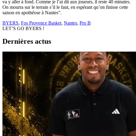
va y aller à fond. Comme je l’ai dit aux joueurs, il reste 40 minutes.
On mourra sur le terrain s’il le faut, en espérant qu’on finisse cette
saison en apothéose à Nantes”.
BYERS
,
Fos Provence Basket
,
Nantes
,
Pro B
LET’S GO BYERS !
Dernières actus