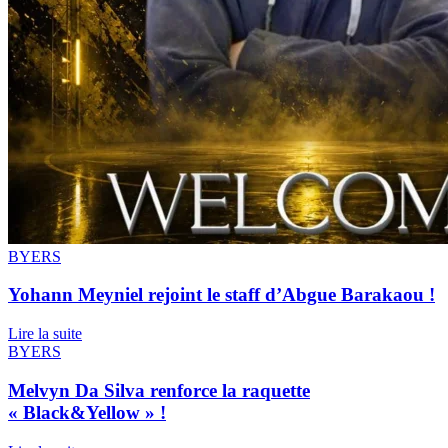
BYERS
Yohann Meyniel rejoint le staff d’Abgue Barakaou !
Lire la suite
BYERS
Melvyn Da Silva renforce la raquette
« Black&Yellow » !