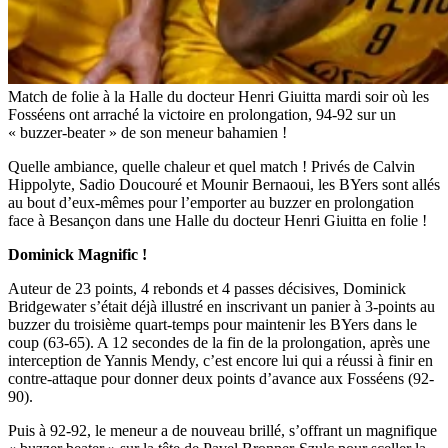
Match de folie à la Halle du docteur Henri Giuitta mardi soir où les
Fosséens ont arraché la victoire en prolongation, 94-92 sur un
« buzzer-beater » de son meneur bahamien !
Quelle ambiance, quelle chaleur et quel match ! Privés de Calvin
Hippolyte, Sadio Doucouré et Mounir Bernaoui, les BYers sont allés
au bout d’eux-mêmes pour l’emporter au buzzer en prolongation
face à Besançon dans une Halle du docteur Henri Giuitta en folie !
Dominick Magnific !
Auteur de 23 points, 4 rebonds et 4 passes décisives, Dominick
Bridgewater s’était déjà illustré en inscrivant un panier à 3-points au
buzzer du troisième quart-temps pour maintenir les BYers dans le
coup (63-65). A 12 secondes de la fin de la prolongation, après une
interception de Yannis Mendy, c’est encore lui qui a réussi à finir en
contre-attaque pour donner deux points d’avance aux Fosséens (92-
90).
Puis à 92-92, le meneur a de nouveau brillé, s’offrant un magnifique