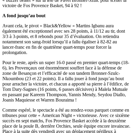
« buzzer beater » sur la tête de Pavel Bronner-Szulc pour sceller la
victoire de Fos Provence Basket, 94 à 92 !
A fond jusqu’au bout
Avant cela, le pivot « Black&Yellow » Martins Igbanu aura
également été exceptionnel avec ses 28 points, à 11/12 au tir, dont
3/3 à 3-points, et 8 rebonds pour 35 d’évaluation. On retiendra
notamment son sang-froid lorsqu’il a fallu égaliser à 82-82 au
lancer-franc en fin de quatrième quart-temps pour forcer la
prolongation.
Pour le reste, après un super 16-0 passé en premier quart-temps (18-
6), les Provençaux ont énormément souffert face à la défense de
zone de Besançon et l’efficacité de son tandem Bronner-Szulc-
Nkoumbou (23 et 22 points). Il a fallu jouer à fond jusqu’au bout
pour arracher la victoire, et chacun a apporté sa pierre à l’édifice, de
Tom Dary-Sagnes (16 points, 6 passes décisives) à Malela Mutuale
en passant par Kareem Thompson, Yannis Mendy, Seydou Diallo,
Joanis Maquiesse et Warren Bouraima !
Comme espéré, le spectacle a été au rendez-vous parquet comme en
tribunes pour cette « American Night » victorieuse. Avec ce sixième
succès en sept matchs, Fos Provence Basket accède à la deuxième
place de la poule B, derrière Orchies, seule équipe encore invaincue.
Place à la suite dès vendredi avec un déplacement périlleux à