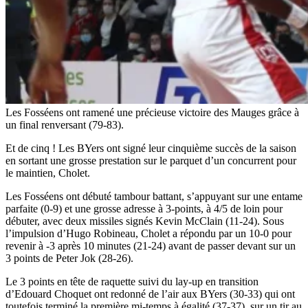
Les Fosséens ont ramené une précieuse victoire des Mauges grâce à
un final renversant (79-83).
Et de cinq ! Les BYers ont signé leur cinquième succès de la saison
en sortant une grosse prestation sur le parquet d’un concurrent pour
le maintien, Cholet.
Les Fosséens ont débuté tambour battant, s’appuyant sur une entame
parfaite (0-9) et une grosse adresse à 3-points, à 4/5 de loin pour
débuter, avec deux missiles signés Kevin McClain (11-24). Sous
l’impulsion d’Hugo Robineau, Cholet a répondu par un 10-0 pour
revenir à -3 après 10 minutes (21-24) avant de passer devant sur un
3 points de Peter Jok (28-26).
Le 3 points en tête de raquette suivi du lay-up en transition
d’Edouard Choquet ont redonné de l’air aux BYers (30-33) qui ont
toutefois terminé la première mi-temps à égalité (37-37), sur un tir au