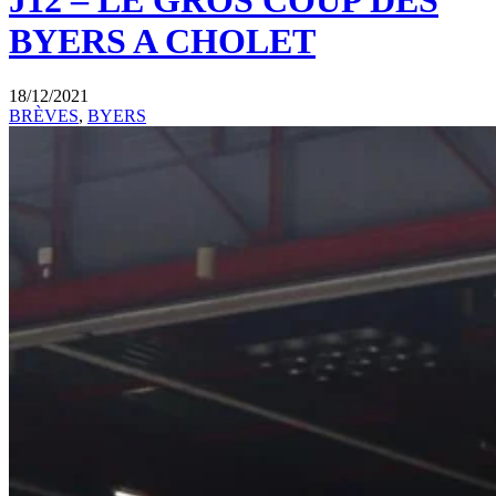
J12 – LE GROS COUP DES
BYERS A CHOLET
18/12/2021
BRÈVES
,
BYERS