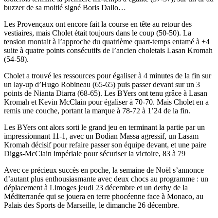
buzzer de sa moitié signé Boris Dallo…
Les Provençaux ont encore fait la course en tête au retour des
vestiaires, mais Cholet était toujours dans le coup (50-50). La
tension montait à l’approche du quatrième quart-temps entamé à +4
suite à quatre points consécutifs de l’ancien choletais Lasan Kromah
(54-58).
Cholet a trouvé les ressources pour égaliser à 4 minutes de la fin sur
un lay-up d’Hugo Robineau (65-65) puis passer devant sur un 3
points de Nianta Diarra (68-65). Les BYers ont tenu grâce à Lasan
Kromah et Kevin McClain pour égaliser à 70-70. Mais Cholet en a
remis une couche, portant la marque à 78-72 à 1’24 de la fin.
Les BYers ont alors sorti le grand jeu en terminant la partie par un
impressionnant 11-1, avec un Bodian Massa agressif, un Lasam
Kromah décisif pour refaire passer son équipe devant, et une paire
Diggs-McClain impériale pour sécuriser la victoire, 83 à 79
Avec ce précieux succès en poche, la semaine de Noël s’annonce
d’autant plus enthousiasmante avec deux chocs au programme : un
déplacement à Limoges jeudi 23 décembre et un derby de la
Méditerranée qui se jouera en terre phocéenne face à Monaco, au
Palais des Sports de Marseille, le dimanche 26 décembre.