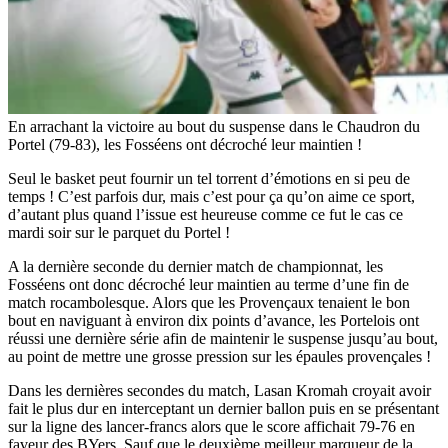
En arrachant la victoire au bout du suspense dans le Chaudron du
Portel (79-83), les Fosséens ont décroché leur maintien !
Seul le basket peut fournir un tel torrent d’émotions en si peu de
temps ! C’est parfois dur, mais c’est pour ça qu’on aime ce sport,
d’autant plus quand l’issue est heureuse comme ce fut le cas ce
mardi soir sur le parquet du Portel !
A la dernière seconde du dernier match de championnat, les
Fosséens ont donc décroché leur maintien au terme d’une fin de
match rocambolesque. Alors que les Provençaux tenaient le bon
bout en naviguant à environ dix points d’avance, les Portelois ont
réussi une dernière série afin de maintenir le suspense jusqu’au bout,
au point de mettre une grosse pression sur les épaules provençales !
Dans les dernières secondes du match, Lasan Kromah croyait avoir
fait le plus dur en interceptant un dernier ballon puis en se présentant
sur la ligne des lancer-francs alors que le score affichait 79-76 en
faveur des BYers. Sauf que le deuxième meilleur marqueur de la