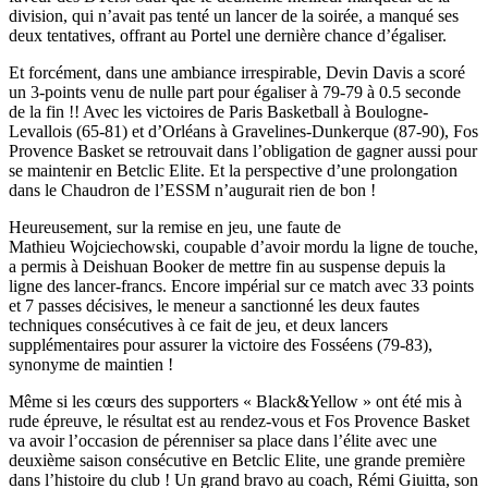
division, qui n’avait pas tenté un lancer de la soirée, a manqué ses
deux tentatives, offrant au Portel une dernière chance d’égaliser.
Et forcément, dans une ambiance irrespirable, Devin Davis a scoré
un 3-points venu de nulle part pour égaliser à 79-79 à 0.5 seconde
de la fin !! Avec les victoires de Paris Basketball à Boulogne-
Levallois (65-81) et d’Orléans à Gravelines-Dunkerque (87-90), Fos
Provence Basket se retrouvait dans l’obligation de gagner aussi pour
se maintenir en Betclic Elite. Et la perspective d’une prolongation
dans le Chaudron de l’ESSM n’augurait rien de bon !
Heureusement, sur la remise en jeu, une faute de
Mathieu Wojciechowski, coupable d’avoir mordu la ligne de touche,
a permis à Deishuan Booker de mettre fin au suspense depuis la
ligne des lancer-francs. Encore impérial sur ce match avec 33 points
et 7 passes décisives, le meneur a sanctionné les deux fautes
techniques consécutives à ce fait de jeu, et deux lancers
supplémentaires pour assurer la victoire des Fosséens (79-83),
synonyme de maintien !
Même si les cœurs des supporters « Black&Yellow » ont été mis à
rude épreuve, le résultat est au rendez-vous et Fos Provence Basket
va avoir l’occasion de pérenniser sa place dans l’élite avec une
deuxième saison consécutive en Betclic Elite, une grande première
dans l’histoire du club ! Un grand bravo au coach, Rémi Giuitta, son