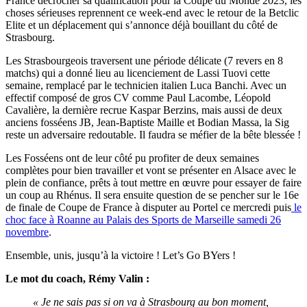
France décrocher sa qualification pour la Coupe du Monde 2023, les
choses sérieuses reprennent ce week-end avec le retour de la Betclic
Elite et un déplacement qui s’annonce déjà bouillant du côté de
Strasbourg.
Les Strasbourgeois traversent une période délicate (7 revers en 8
matchs) qui a donné lieu au licenciement de Lassi Tuovi cette
semaine, remplacé par le technicien italien Luca Banchi. Avec un
effectif composé de gros CV comme Paul Lacombe, Léopold
Cavalière, la dernière recrue Kaspar Berzins, mais aussi de deux
anciens fosséens JB, Jean-Baptiste Maille et Bodian Massa, la Sig
reste un adversaire redoutable. Il faudra se méfier de la bête blessée !
Les Fosséens ont de leur côté pu profiter de deux semaines
complètes pour bien travailler et vont se présenter en Alsace avec le
plein de confiance, prêts à tout mettre en œuvre pour essayer de faire
un coup au Rhénus. Il sera ensuite question de se pencher sur le 16e
de finale de Coupe de France à disputer au Portel ce mercredi puis
le
choc face à Roanne au Palais des Sports de Marseille samedi 26
novembre
.
Ensemble, unis, jusqu’à la victoire ! Let’s Go BYers !
Le mot du coach, Rémy Valin :
« Je ne sais pas si on va à Strasbourg au bon moment,