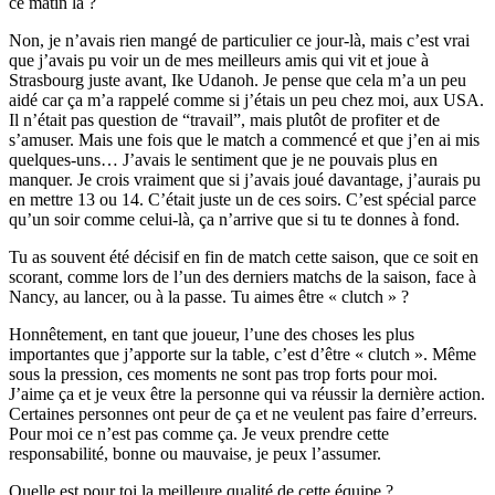
ce matin là ?
Non, je n’avais rien mangé de particulier ce jour-là, mais c’est vrai
que j’avais pu voir un de mes meilleurs amis qui vit et joue à
Strasbourg juste avant, Ike Udanoh. Je pense que cela m’a un peu
aidé car ça m’a rappelé comme si j’étais un peu chez moi, aux USA.
Il n’était pas question de “travail”, mais plutôt de profiter et de
s’amuser. Mais une fois que le match a commencé et que j’en ai mis
quelques-uns… J’avais le sentiment que je ne pouvais plus en
manquer. Je crois vraiment que si j’avais joué davantage, j’aurais pu
en mettre 13 ou 14. C’était juste un de ces soirs. C’est spécial parce
qu’un soir comme celui-là, ça n’arrive que si tu te donnes à fond.
Tu as souvent été décisif en fin de match cette saison, que ce soit en
scorant, comme lors de l’un des derniers matchs de la saison, face à
Nancy, au lancer, ou à la passe. Tu aimes être « clutch » ?
Honnêtement, en tant que joueur, l’une des choses les plus
importantes que j’apporte sur la table, c’est d’être « clutch ». Même
sous la pression, ces moments ne sont pas trop forts pour moi.
J’aime ça et je veux être la personne qui va réussir la dernière action.
Certaines personnes ont peur de ça et ne veulent pas faire d’erreurs.
Pour moi ce n’est pas comme ça. Je veux prendre cette
responsabilité, bonne ou mauvaise, je peux l’assumer.
Quelle est pour toi la meilleure qualité de cette équipe ?