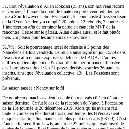
31. Soit l’évaluation d’Allan Dokossi (21 ans), son nouveau record
en carrière, à l’issue du quart de finale remporté vendredi dernier
face à Souffelweyersheim. Hyperactif, le jeune poste 4 fosséen issue
de la BYers Academy a compilé 20 points, 12 rebonds, 3 contres et
1 interception afin de terminer la partie en étant élu MVP de la
rencontre. Cerise sur le gâteau, Allan dunke aussi, et le fait plutôt
bien. Un plaisir pour les amateurs de showtime !
51,7% : Soit le pourcentage irréel de réussite à 3 points des
Nancéiens à Blois vendredi. Le Sluc a ainsi signé un joli 15/29 dans
l’exercice afin de faire exploser la défense de l’ADA. D’autres
chiffres qui témoignent de l’extraordinaire performance offensive
des Lorrains vendredi : les 31 passes décisives sur les 36 paniers
inscrits, ainsi que l’évaluation collective, 134. Les Fosséens sont
prévenus.
La saison passée : Nancy sur le fil
De nombreux matchs avaient basculé du mauvais côté en début de
saison dernière. Ce fut le cas de la réception de Nancy à l’occasion
de la 13e journée le 28 décembre 2019. Alors qu’ils avaient fait
toute la course en tête durant trois quart-temps, les BYers avaient
craqué sur la fin, s’inclinant sur le plus petit des écarts (68-69). C’est
l’ancien fosséen Ron Lewis, auteur de 27 points, qui avait inscrit le
panier de la gagne. Et si l’heure de la revanche avait sonné ce soir ?