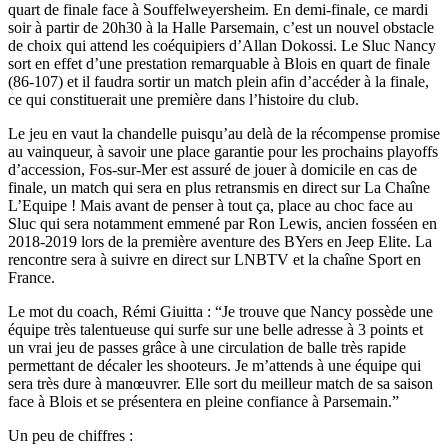
quart de finale face à Souffelweyersheim. En demi-finale, ce mardi
soir à partir de 20h30 à la Halle Parsemain, c’est un nouvel obstacle
de choix qui attend les coéquipiers d’Allan Dokossi. Le Sluc Nancy
sort en effet d’une prestation remarquable à Blois en quart de finale
(86-107) et il faudra sortir un match plein afin d’accéder à la finale,
ce qui constituerait une première dans l’histoire du club.
Le jeu en vaut la chandelle puisqu’au delà de la récompense promise
au vainqueur, à savoir une place garantie pour les prochains playoffs
d’accession, Fos-sur-Mer est assuré de jouer à domicile en cas de
finale, un match qui sera en plus retransmis en direct sur La Chaîne
L’Equipe ! Mais avant de penser à tout ça, place au choc face au
Sluc qui sera notamment emmené par Ron Lewis, ancien fosséen en
2018-2019 lors de la première aventure des BYers en Jeep Elite. La
rencontre sera à suivre en direct sur LNBTV et la chaîne Sport en
France.
Le mot du coach, Rémi Giuitta : “Je trouve que Nancy possède une
équipe très talentueuse qui surfe sur une belle adresse à 3 points et
un vrai jeu de passes grâce à une circulation de balle très rapide
permettant de décaler les shooteurs. Je m’attends à une équipe qui
sera très dure à manœuvrer. Elle sort du meilleur match de sa saison
face à Blois et se présentera en pleine confiance à Parsemain.”
Un peu de chiffres :