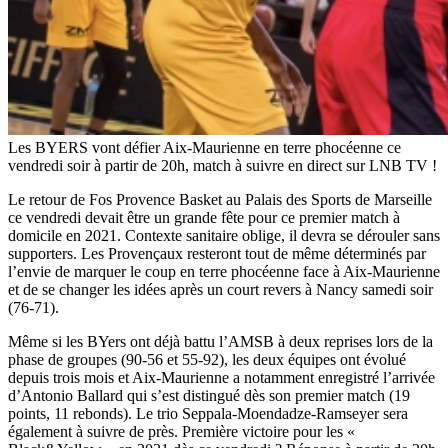
Les BYERS vont défier Aix-Maurienne en terre phocéenne ce
vendredi soir à partir de 20h, match à suivre en direct sur LNB TV !
Le retour de Fos Provence Basket au Palais des Sports de Marseille
ce vendredi devait être un grande fête pour ce premier match à
domicile en 2021. Contexte sanitaire oblige, il devra se dérouler sans
supporters. Les Provençaux resteront tout de même déterminés par
l’envie de marquer le coup en terre phocéenne face à Aix-Maurienne
et de se changer les idées après un court revers à Nancy samedi soir
(76-71).
Même si les BYers ont déjà battu l’AMSB à deux reprises lors de la
phase de groupes (90-56 et 55-92), les deux équipes ont évolué
depuis trois mois et Aix-Maurienne a notamment enregistré l’arrivée
d’Antonio Ballard qui s’est distingué dès son premier match (19
points, 11 rebonds). Le trio Seppala-Moendadze-Ramseyer sera
également à suivre de près. Première victoire pour les «