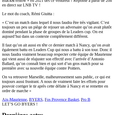
Black&Yellow » en 2021 dès ce vendredi ? Réponse à partir de 20h
en direct sur LNB TV !
Le mot du coach, Rémi Giuitta :
« C’est un match dans lequel il nous faudra être très vigilant. C’est
toujours un peu un piège de rejouer un adversaire qu’on avait plutôt
dominé pendant la phase de groupes de la Leaders cup. On est
aujourd’hui dans un contexte complètement différent.
Il faut qu’on ait aussi en tête ce dernier match à Nancy, qu’on avait
également battu en Leaders Cup qui nous a battu à son tour. Donc il
nous faudra vraiment beaucoup respecter cette équipe de Maurienne
qui vient aussi de réajuster son effectif avec l’arrivée d’Antonio
Ballard, qu’on connaît bien et qui sort d’un gros match pour sa
première avec sa nouvelle équipe contre Poitiers.
On va retrouver Marseille, malheureusement sans public, ce qui est
toujours aussi frustrant. A nous de vraiment faire les efforts pour
pouvoir corriger le tir après cette défaite à Nancy et se remettre en
ordre de marche »
Aix-Maurienne
,
BYERS
,
Fos Provence Basket
,
Pro B
LET’S GO BYERS !
Dernières actus