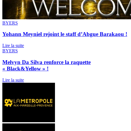
BYERS
Yohann Meyniel rejoint le staff d’Abgue Barakaou !
Lire la suite
BYERS
Melvyn Da Silva renforce la raquette
« Black&Yellow » !
Lire la suite