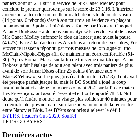
paniers dont un 2+1 sur un service de Nik Caner-Medley pour
conclure le premier quart-temps sur le score de 23 à 16. L’intérieur
américain, auteur de son meilleur match depuis le début de saison
(14 points, 6 rebonds) s’est à son tour mis en évidence en plaçant
notamment un 3 points, imité dans la foulée par Edouard Choquet.
Allan « Dunkossi » a de nouveau martyrisé le cercle avant de laisser
Nik Caner Medley enfoncer le clou au lancer juste avant la pause
(40-23). Face à la réaction des Alsaciens au retour des vestiaires, Fos
Provence Basket a répondu par trois missiles de loin signé du trio
McClain-Mipoka-Diggs afin de maintenir un écart confortable (51-
36). Après Bodian Massa sur la fin de troisième quart-temps, Allan
Dokossi a fait l’étalage de tout son talent avec trois paniers de plus
avant de voir Jamar Diggs offrir 23 points d’avance aux «
Black&Yellow », soit le plus gros écart du match (76-53). Tout avait
été presque parfait jusque là, mais le BC Souffel a joué le coup
jusqu’au bout et a signé un impressionnant 20-2 sur la fin de match.
Les Provençaux ont assuré l’essentiel et l’ont emporté 78-73. Nul
doute qu’il faudra montrer un visage plus solide sur 40 minutes pour
la demi-finale, prévue mardi soir face au vainqueur de la rencontre
entre Nancy et Blois. Les BYers sont prêts à relever le défi !
BYERS
,
Leader's Cup 2020
,
Souffel
LET’S GO BYERS !
Dernières actus