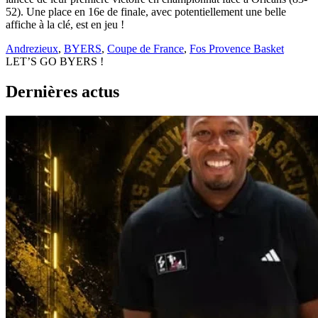
52). Une place en 16e de finale, avec potentiellement une belle
affiche à la clé, est en jeu !
Andrezieux
,
BYERS
,
Coupe de France
,
Fos Provence Basket
LET’S GO BYERS !
Dernières actus