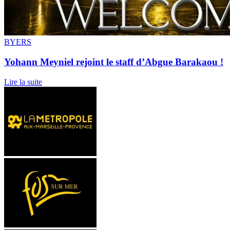
BYERS
Yohann Meyniel rejoint le staff d’Abgue Barakaou !
Lire la suite