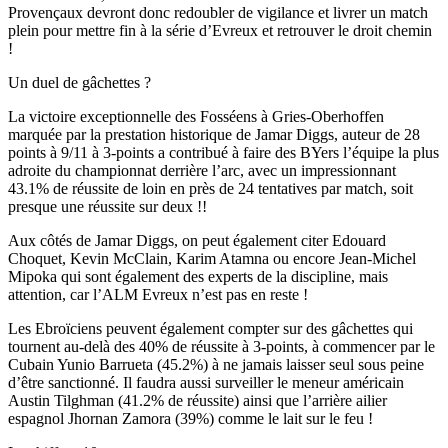
Provençaux devront donc redoubler de vigilance et livrer un match
plein pour mettre fin à la série d’Evreux et retrouver le droit chemin
!
Un duel de gâchettes ?
La victoire exceptionnelle des Fosséens à Gries-Oberhoffen
marquée par la prestation historique de Jamar Diggs, auteur de 28
points à 9/11 à 3-points a contribué à faire des BYers l’équipe la plus
adroite du championnat derrière l’arc, avec un impressionnant
43.1% de réussite de loin en près de 24 tentatives par match, soit
presque une réussite sur deux !!
Aux côtés de Jamar Diggs, on peut également citer Edouard
Choquet, Kevin McClain, Karim Atamna ou encore Jean-Michel
Mipoka qui sont également des experts de la discipline, mais
attention, car l’ALM Evreux n’est pas en reste !
Les Ebroïciens peuvent également compter sur des gâchettes qui
tournent au-delà des 40% de réussite à 3-points, à commencer par le
Cubain Yunio Barrueta (45.2%) à ne jamais laisser seul sous peine
d’être sanctionné. Il faudra aussi surveiller le meneur américain
Austin Tilghman (41.2% de réussite) ainsi que l’arrière ailier
espagnol Jhornan Zamora (39%) comme le lait sur le feu !