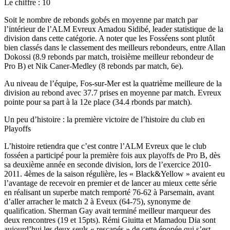
Le chiffre : 10
Soit le nombre de rebonds gobés en moyenne par match par
l’intérieur de l’ALM Evreux Amadou Sidibé, leader statistique de la
division dans cette catégorie. A noter que les Fosséens sont plutôt
bien classés dans le classement des meilleurs rebondeurs, entre Allan
Dokossi (8.9 rebonds par match, troisième meilleur rebondeur de
Pro B) et Nik Caner-Medley (8 rebonds par match, 6e).
Au niveau de l’équipe, Fos-sur-Mer est la quatrième meilleure de la
division au rebond avec 37.7 prises en moyenne par match. Evreux
pointe pour sa part à la 12e place (34.4 rbonds par match).
Un peu d’histoire : la première victoire de l’histoire du club en
Playoffs
L’histoire retiendra que c’est contre l’ALM Evreux que le club
fosséen a participé pour la première fois aux playoffs de Pro B, dès
sa deuxième année en seconde division, lors de l’exercice 2010-
2011. 4èmes de la saison régulière, les « Black&Yellow » avaient eu
l’avantage de recevoir en premier et de lancer au mieux cette série
en réalisant un superbe match remporté 76-62 à Parsemain, avant
d’aller arracher le match 2 à Eveux (64-75), synonyme de
qualification. Sherman Gay avait terminé meilleur marqueur des
deux rencontres (19 et 15pts). Rémi Giuitta et Mamadou Dia sont
aujourd’hui les deux seuls « rescapés » de cette épopée qui s’est