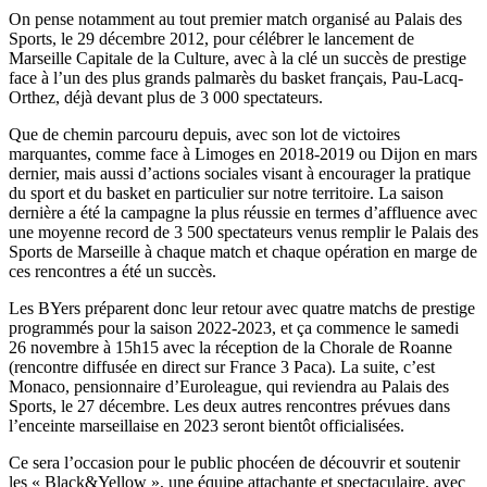
On pense notamment au tout premier match organisé au Palais des
Sports, le 29 décembre 2012, pour célébrer le lancement de
Marseille Capitale de la Culture, avec à la clé un succès de prestige
face à l’un des plus grands palmarès du basket français, Pau-Lacq-
Orthez, déjà devant plus de 3 000 spectateurs.
Que de chemin parcouru depuis, avec son lot de victoires
marquantes, comme face à Limoges en 2018-2019 ou Dijon en mars
dernier, mais aussi d’actions sociales visant à encourager la pratique
du sport et du basket en particulier sur notre territoire. La saison
dernière a été la campagne la plus réussie en termes d’affluence avec
une moyenne record de 3 500 spectateurs venus remplir le Palais des
Sports de Marseille à chaque match et chaque opération en marge de
ces rencontres a été un succès.
Les BYers préparent donc leur retour avec quatre matchs de prestige
programmés pour la saison 2022-2023, et ça commence le samedi
26 novembre à 15h15 avec la réception de la Chorale de Roanne
(rencontre diffusée en direct sur France 3 Paca). La suite, c’est
Monaco, pensionnaire d’Euroleague, qui reviendra au Palais des
Sports, le 27 décembre. Les deux autres rencontres prévues dans
l’enceinte marseillaise en 2023 seront bientôt officialisées.
Ce sera l’occasion pour le public phocéen de découvrir et soutenir
les « Black&Yellow », une équipe attachante et spectaculaire, avec