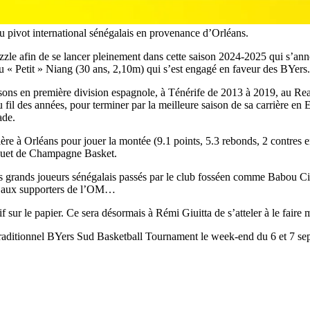
u pivot international sénégalais en provenance d’Orléans.
uzzle afin de se lancer pleinement dans cette saison 2024-2025 qui s’an
u « Petit » Niang (30 ans, 2,10m) qui s’est engagé en faveur des BYers.
saisons en première division espagnole, à Ténérife de 2013 à 2019, au 
 fil des années, pour terminer par la meilleure saison de sa carrière en E
ade.
rnière à Orléans pour jouer la montée (9.1 points, 5.3 rebonds, 2 cont
arquet de Champagne Basket.
es grands joueurs sénégalais passés par le club fosséen comme Babou Ci
rs aux supporters de l’OM…
 sur le papier. Ce sera désormais à Rémi Giuitta de s’atteler à le faire
 traditionnel BYers Sud Basketball Tournament le week-end du 6 et 7 sept