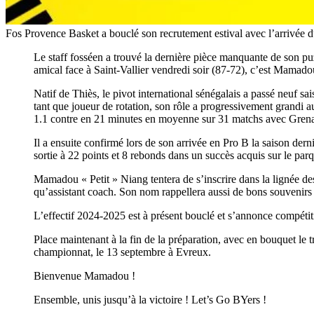
Fos Provence Basket a bouclé son recrutement estival avec l’arrivée d
Le staff fosséen a trouvé la dernière pièce manquante de son p
amical face à Saint-Vallier vendredi soir (87-72), c’est Mamado
Natif de Thiès, le pivot international sénégalais a passé neuf 
tant que joueur de rotation, son rôle a progressivement grandi au
1.1 contre en 21 minutes en moyenne sur 31 matchs avec Gren
Il a ensuite confirmé lors de son arrivée en Pro B la saison de
sortie à 22 points et 8 rebonds dans un succès acquis sur le p
Mamadou « Petit » Niang tentera de s’inscrire dans la lignée d
qu’assistant coach. Son nom rappellera aussi de bons souveni
L’effectif 2024-2025 est à présent bouclé et s’annonce compétitif
Place maintenant à la fin de la préparation, avec en bouquet le
championnat, le 13 septembre à Evreux.
Bienvenue Mamadou !
Ensemble, unis jusqu’à la victoire ! Let’s Go BYers !