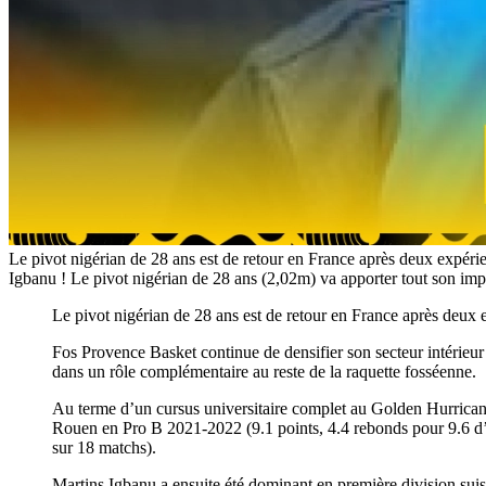
Le pivot nigérian de 28 ans est de retour en France après deux expéri
Igbanu ! Le pivot nigérian de 28 ans (2,02m) va apporter tout son imp
Le pivot nigérian de 28 ans est de retour en France après deux
Fos Provence Basket continue de densifier son secteur intérieur 
dans un rôle complémentaire au reste de la raquette fosséenne.
Au terme d’un cursus universitaire complet au Golden Hurrican
Rouen en Pro B 2021-2022 (9.1 points, 4.4 rebonds pour 9.6 d’
sur 18 matchs).
Martins Igbanu a ensuite été dominant en première division sui