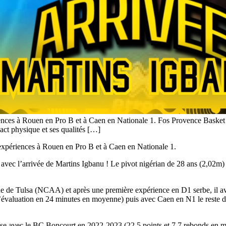
ences à Rouen en Pro B et à Caen en Nationale 1. Fos Provence Basket co
act physique et ses qualités […]
 expériences à Rouen en Pro B et à Caen en Nationale 1.
avec l’arrivée de Martins Igbanu ! Le pivot nigérian de 28 ans (2,02m) v
e de Tulsa (NCAA) et après une première expérience en D1 serbe, il av
évaluation en 24 minutes en moyenne) puis avec Caen en N1 le reste de
sse avec le BC Boncourt en 2022-2023 (22.5 points et 7.7 rebonds en m