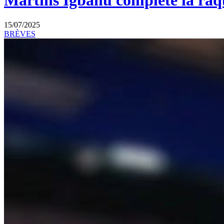
Martins Igbanu complète la raqu
15/07/2025
BRÈVES