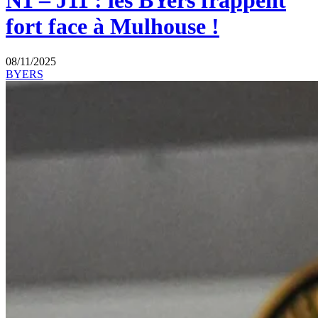
N1 – J11 : les BYers frappent
fort face à Mulhouse !
08/11/2025
BYERS