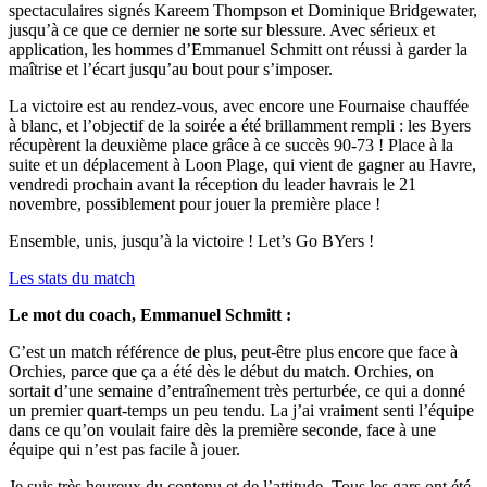
spectaculaires signés Kareem Thompson et Dominique Bridgewater,
jusqu’à ce que ce dernier ne sorte sur blessure. Avec sérieux et
application, les hommes d’Emmanuel Schmitt ont réussi à garder la
maîtrise et l’écart jusqu’au bout pour s’imposer.
La victoire est au rendez-vous, avec encore une Fournaise chauffée
à blanc, et l’objectif de la soirée a été brillamment rempli : les Byers
récupèrent la deuxième place grâce à ce succès 90-73 ! Place à la
suite et un déplacement à Loon Plage, qui vient de gagner au Havre,
vendredi prochain avant la réception du leader havrais le 21
novembre, possiblement pour jouer la première place !
Ensemble, unis, jusqu’à la victoire ! Let’s Go BYers !
Les stats du match
Le mot du coach, Emmanuel Schmitt :
C’est un match référence de plus, peut-être plus encore que face à
Orchies, parce que ça a été dès le début du match. Orchies, on
sortait d’une semaine d’entraînement très perturbée, ce qui a donné
un premier quart-temps un peu tendu. La j’ai vraiment senti l’équipe
dans ce qu’on voulait faire dès la première seconde, face à une
équipe qui n’est pas facile à jouer.
Je suis très heureux du contenu et de l’attitude. Tous les gars ont été