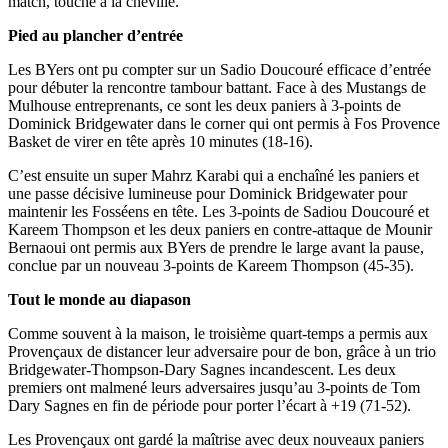
match, touché à la cheville.
Pied au plancher d’entrée
Les BYers ont pu compter sur un Sadio Doucouré efficace d’entrée
pour débuter la rencontre tambour battant. Face à des Mustangs de
Mulhouse entreprenants, ce sont les deux paniers à 3-points de
Dominick Bridgewater dans le corner qui ont permis à Fos Provence
Basket de virer en tête après 10 minutes (18-16).
C’est ensuite un super Mahrz Karabi qui a enchaîné les paniers et
une passe décisive lumineuse pour Dominick Bridgewater pour
maintenir les Fosséens en tête. Les 3-points de Sadiou Doucouré et
Kareem Thompson et les deux paniers en contre-attaque de Mounir
Bernaoui ont permis aux BYers de prendre le large avant la pause,
conclue par un nouveau 3-points de Kareem Thompson (45-35).
Tout le monde au diapason
Comme souvent à la maison, le troisième quart-temps a permis aux
Provençaux de distancer leur adversaire pour de bon, grâce à un trio
Bridgewater-Thompson-Dary Sagnes incandescent. Les deux
premiers ont malmené leurs adversaires jusqu’au 3-points de Tom
Dary Sagnes en fin de période pour porter l’écart à +19 (71-52).
Les Provençaux ont gardé la maîtrise avec deux nouveaux paniers