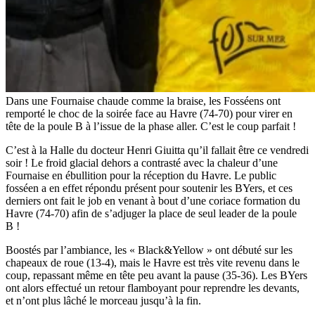
Dans une Fournaise chaude comme la braise, les Fosséens ont
remporté le choc de la soirée face au Havre (74-70) pour virer en
tête de la poule B à l’issue de la phase aller. C’est le coup parfait !
C’est à la Halle du docteur Henri Giuitta qu’il fallait être ce vendredi
soir ! Le froid glacial dehors a contrasté avec la chaleur d’une
Fournaise en ébullition pour la réception du Havre. Le public
fosséen a en effet répondu présent pour soutenir les BYers, et ces
derniers ont fait le job en venant à bout d’une coriace formation du
Havre (74-70) afin de s’adjuger la place de seul leader de la poule
B !
Boostés par l’ambiance, les « Black&Yellow » ont débuté sur les
chapeaux de roue (13-4), mais le Havre est très vite revenu dans le
coup, repassant même en tête peu avant la pause (35-36). Les BYers
ont alors effectué un retour flamboyant pour reprendre les devants,
et n’ont plus lâché le morceau jusqu’à la fin.