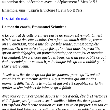
au combat début décembre avec un déplacement à Metz le 5 !
Ensemble, unis, jusqu’à la victoire ! Let’s Go BYers !
Les stats du match
Le mot du coach, Emmanuel Schmitt :
« Le contrat de cette première partie de saison est rempli. On est
très heureux de cette victoire. On a joué un match difficile, comme
on s’y attendait, face à une équipe très solide, qui est complète
partout. On a vu qu’à chaque fois qu’on était dans les priorités
qu’on avait dégagées, on pouvait développer notre jeu et prendre
l’ascendant. On a encore quelques trous, on a un peu oublié ce qui
était essentiel pour ce match, et à chaque fois qu’on a oublié ça, Le
Havre est revenu.
Je suis très fier de ce qu’ont fait les joueurs, parce qu’ils ont été
capables de se remettre dedans. Il y a certains qui ont eu des
moments difficiles dans le match et qui ont été capables sur la fin
garder la tête froide et de faire ce qu’il fallait.
Avec tout ce qui s’est passé depuis le mois d’août, être à 11 victoires
et 2 défaites, seul premier avec le meilleur bilan des deux poules.
On espérait être à cette position ce soir. On va en profiter. On sait ce
qu’il faut faut faire pour continuer. On ne va pas se relâcher, parce