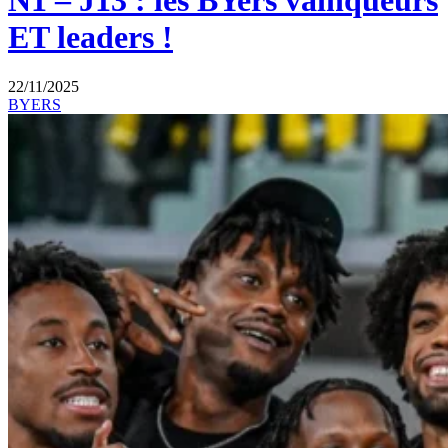
N1 – J13 : les BYers vainqueurs
ET leaders !
22/11/2025
BYERS