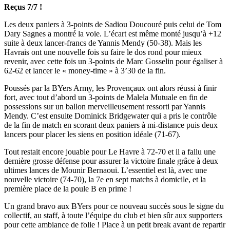
Reçus 7/7 !
Les deux paniers à 3-points de Sadiou Doucouré puis celui de Tom
Dary Sagnes a montré la voie. L’écart est même monté jusqu’à +12
suite à deux lancer-francs de Yannis Mendy (50-38). Mais les
Havrais ont une nouvelle fois su faire le dos rond pour mieux
revenir, avec cette fois un 3-points de Marc Gosselin pour égaliser à
62-62 et lancer le « money-time » à 3’30 de la fin.
Poussés par la BYers Army, les Provençaux ont alors réussi à finir
fort, avec tout d’abord un 3-points de Malela Mutuale en fin de
possessions sur un ballon merveilleusement ressorti par Yannis
Mendy. C’est ensuite Dominick Bridgewater qui a pris le contrôle
de la fin de match en scorant deux paniers à mi-distance puis deux
lancers pour placer les siens en position idéale (71-67).
Tout restait encore jouable pour Le Havre à 72-70 et il a fallu une
dernière grosse défense pour assurer la victoire finale grâce à deux
ultimes lances de Mounir Bernaoui. L’essentiel est là, avec une
nouvelle victoire (74-70), la 7e en sept matchs à domicile, et la
première place de la poule B en prime !
Un grand bravo aux BYers pour ce nouveau succès sous le signe du
collectif, au staff, à toute l’équipe du club et bien sûr aux supporters
pour cette ambiance de folie ! Place à un petit break avant de repartir