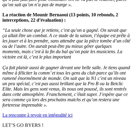
qu’on sait qu’on n’a pas de marge ».
La réaction de Mounir Bernaoui (13 points, 10 rebonds, 2
interceptions, 22 d’évaluation) :
“La seule chose que je retiens, c’est qu’on a gagné. On savait que
ça allait être un combat. A ce stade de la saison, l’équipe est prête à
les jouer et à les prendre, sans attendre que la pièce tombe d’un côté
ou de l’autre. On aurait peut-être pu mieux gérer quelques
moments, mais c’est à la fin du bal qu’on paie les musiciens. La
victoire est là, c’est le plus important
Ça fait plaisir aussi de gagner devant une belle salle. Je tiens quand
même à féliciter la comm’ et tous les gens du club parce qu’ils ont
ramené énormément de monde. On sait que la N1 c’est un niveau
un peu spécial, c’est pas aussi brillant que la Pro B ou la Betclic
Elite. Mais les gens sont venus, ils nous ont poussé, ils sont rentrés
dans cette atmosphère. Franchement, c’était super. J’espère que ce
sera comme ça lors des prochains matchs et qu’on restera une
forteresse imprenable ».
La rencontre à revoir en intégralité ici
LET’S GO BYERS !