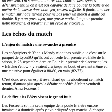
où elle veut. On s’attend à un très bon contrôle des espaces
défensivement. Si on n’est pas capable de faire bouger la balle et de
mettre de la vitesse dans notre jeu, ce sera difficile. Il faudra amener
le match sur notre terrain pour ne pas jouer un match à quitte ou
double. Il y a un gros enjeu, une grosse motivation pour prendre
notre revanche, et repartir sur un cycle de victoire ».
Les échos du match
L’enjeu du match : une revanche à prendre
Les coéquipiers de Yannis Mendy n’ont pas oublié que c’est sur le
parquet de LyonSO qu’ils ont concédé leur première défaite de la
saison, le 26 septembre dernier. Pour leur premier déplacement, les
« Black&Yellow » y avaient cru jusqu’au bout, et avaient même eu
une tentative pour égaliser à 80-80, en vain (82-77).
C’est donc avec un esprit revanchard qu’ils aborderont ce match
retour, d’autant plus après la défaite concédée à Metz vendredi
dernier. Allez Fosséns !
Le chiffre : les BYers visent le grand huit
Les Fosséens sont la seule équipe de la poule B à être encore
invaincue à domicile après y avoir disputé sept matchs. A chaque