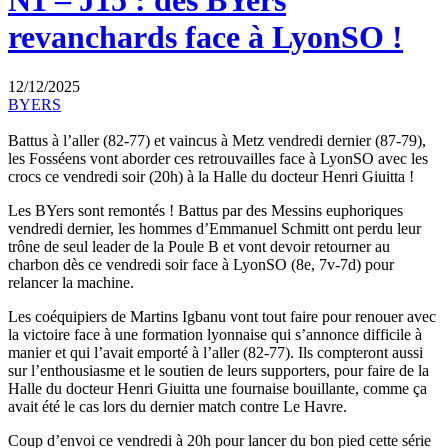
N1 – J15 : des BYers
revanchards face à LyonSO !
12/12/2025
BYERS
Battus à l’aller (82-77) et vaincus à Metz vendredi dernier (87-79),
les Fosséens vont aborder ces retrouvailles face à LyonSO avec les
crocs ce vendredi soir (20h) à la Halle du docteur Henri Giuitta !
Les BYers sont remontés ! Battus par des Messins euphoriques
vendredi dernier, les hommes d’Emmanuel Schmitt ont perdu leur
trône de seul leader de la Poule B et vont devoir retourner au
charbon dès ce vendredi soir face à LyonSO (8e, 7v-7d) pour
relancer la machine.
Les coéquipiers de Martins Igbanu vont tout faire pour renouer avec
la victoire face à une formation lyonnaise qui s’annonce difficile à
manier et qui l’avait emporté à l’aller (82-77). Ils compteront aussi
sur l’enthousiasme et le soutien de leurs supporters, pour faire de la
Halle du docteur Henri Giuitta une fournaise bouillante, comme ça
avait été le cas lors du dernier match contre Le Havre.
Coup d’envoi ce vendredi à 20h pour lancer du bon pied cette série