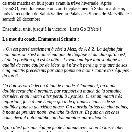
de trois matchs en huit jours avant la trêve hivernale. Après
LyonSO, viendra ensuite un court déplacement à Salon mardi soir,
puis la réception de Saint-Vallier au Palais des Sports de Marseille le
samedi 20 décembre.
Ensemble, unis, jusqu’à la victoire ! Let’s Go BYers !
Le mot du coach, Emmanuel Schmitt :
« On est passé totalement à côté à Metz, de A à Z. La défaite fait
mal, mais on s’est montré indigne de l’équipe et du club qu’on est,
et de la position qui est la nôtre. J’avoue malgré tout souligné la
qualité de cette équipe de Metz, qui n’avait perdu que quatre de ses
cinq matchs précédents par cinq points ou moins contre des équipes
du top 6.
Ça doit servir de leçon à tout le monde. Clairement, on a une
double revanche à prendre, par rapport au match de la semaine
dernière, et au match aller perdu à LyonSO. C’est un match très
important, face à une équipe qui a de grandes chances de se
qualifier pour la deuxième phase. On a perdu là-bas de cinq points,
à nous de prendre notre revanche là-dessus. Et puis on est chez
nous, devant notre public, on doit montrer notre identité.
Lyon n’est pas une équipe facile à manœuvrer si on la laisse aller