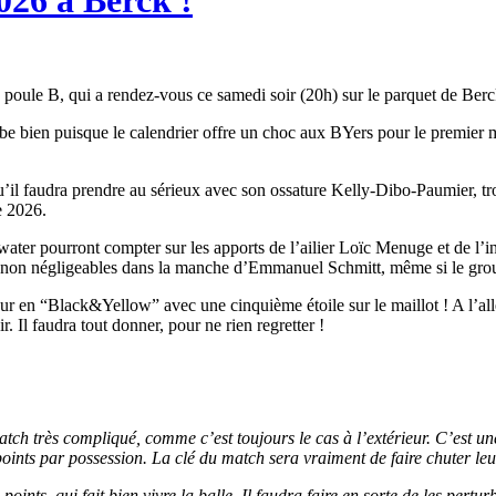
026 à Berck !
poule B, qui a rendez-vous ce samedi soir (20h) sur le parquet de Ber
 bien puisque le calendrier offre un choc aux BYers pour le premier m
l faudra prendre au sérieux avec son ossature Kelly-Dibo-Paumier, trois
e 2026.
ter pourront compter sur les apports de l’ailier Loïc Menuge et de l’in
 non négligeables dans la manche d’Emmanuel Schmitt, même si le grou
en “Black&Yellow” avec une cinquième étoile sur le maillot ! A l’aller
 Il faudra tout donner, pour ne rien regretter !
match très compliqué, comme c’est toujours le cas à l’extérieur. C’est 
points par possession. La clé du match sera vraiment de faire chuter leur
oints, qui fait bien vivre la balle. Il faudra faire en sorte de les pert