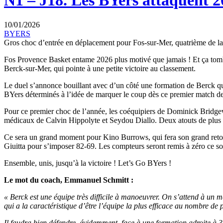
N1 – J18. Les BYers attaquent 2
10/01/2026
BYERS
Gros choc d’entrée en déplacement pour Fos-sur-Mer, quatrième de la 
Fos Provence Basket entame 2026 plus motivé que jamais ! Et ça tombe
Berck-sur-Mer, qui pointe à une petite victoire au classement.
Le duel s’annonce bouillant avec d’un côté une formation de Berck qu’i
BYers déterminés à l’idée de marquer le coup dès ce premier match d
Pour ce premier choc de l’année, les coéquipiers de Dominick Bridgewa
médicaux de Calvin Hippolyte et Seydou Diallo. Deux atouts de plus
Ce sera un grand moment pour Kino Burrows, qui fera son grand retour 
Giuitta pour s’imposer 82-69. Les compteurs seront remis à zéro ce soir.
Ensemble, unis, jusqu’à la victoire ! Let’s Go BYers !
Le mot du coach, Emmanuel Schmitt :
« Berck est une équipe très difficile à manoeuvrer. On s’attend à un 
qui a la caractéristique d’être l’équipe la plus efficace au nombre de 
Il faudra bien défendre, évidemment, face à une formation adroite à 3-p