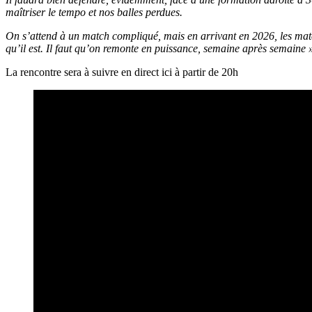
maîtriser le tempo et nos balles perdues.
On s’attend à un match compliqué, mais en arrivant en 2026, les matchs
qu’il est. Il faut qu’on remonte en puissance, semaine après semaine 
La rencontre sera à suivre en direct ici à partir de 20h