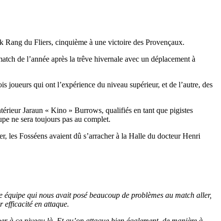
ck Rang du Fliers, cinquième à une victoire des Provençaux.
atch de l’année après la trêve hivernale avec un déplacement à
 joueurs qui ont l’expérience du niveau supérieur, et de l’autre, des
térieur Jaraun « Kino » Burrows, qualifiés en tant que pigistes
pe ne sera toujours pas au complet.
, les Fosséens avaient dû s’arracher à la Halle du docteur Henri
une équipe qui nous avait posé beaucoup de problèmes au match aller,
 efficacité en attaque.
urber à ce niveau là. Et qu’on attaque bien également, de manière à