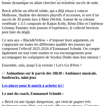
bonne dynamique en allant chercher un troisième succès de suite.
Berck affiche un effectif solide, qui a déjà réussi à vaincre
Mulhouse, finaliste des derniers playoffs d’accession, et sort d’un
succès de 30 points face à Metz (94-64). Autour de sa colonne
vertébrale 1-3-5 composée de Raijon Kelly, Rémi Dibo et l’intérieur
Grismay Paumier, trois joueurs d’expérience, le collectif berckois
peut faire du dégât.
Ce sera aux « Black&Yellow » d’imposer leurs arguments, en
s’appuyant sur toutes les différentes qualités des joueurs qui
composent l’effectif 2025-2026 d’Emmanuel Schmitt. On compte
également sur tout votre soutien et vos encouragements pour
accompagner les coéquipiers de Seydou Diallo dans leur mission !
Ensemble, unis, jusqu’à la victoire ! Let’s Go BYers !
✅
Animations sur le parvis dès 18h30 : Ambiance musicale,
foodtrucks, mini-jeux
Les places pour le match à acheter ici !
Le mot du coach, Emmanuel Schmitt :
« Berck est une équipe dangereuse, qui vient de gagner très
facilement contre Metz, qui est très efficace en attaque. C’est une