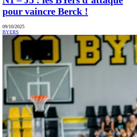
N1 – J5 : les BYers d’attaque
pour vaincre Berck !
09/10/2025
BYERS