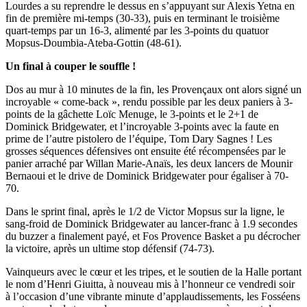
Lourdes a su reprendre le dessus en s’appuyant sur Alexis Yetna en
fin de première mi-temps (30-33), puis en terminant le troisième
quart-temps par un 16-3, alimenté par les 3-points du quatuor
Mopsus-Doumbia-Ateba-Gottin (48-61).
Un final à couper le souffle !
Dos au mur à 10 minutes de la fin, les Provençaux ont alors signé un
incroyable « come-back », rendu possible par les deux paniers à 3-
points de la gâchette Loïc Menuge, le 3-points et le 2+1 de
Dominick Bridgewater, et l’incroyable 3-points avec la faute en
prime de l’autre pistolero de l’équipe, Tom Dary Sagnes ! Les
grosses séquences défensives ont ensuite été récompensées par le
panier arraché par Willan Marie-Anaïs, les deux lancers de Mounir
Bernaoui et le drive de Dominick Bridgewater pour égaliser à 70-
70.
Dans le sprint final, après le 1/2 de Victor Mopsus sur la ligne, le
sang-froid de Dominick Bridgewater au lancer-franc à 1.9 secondes
du buzzer a finalement payé, et Fos Provence Basket a pu décrocher
la victoire, après un ultime stop défensif (74-73).
Vainqueurs avec le cœur et les tripes, et le soutien de la Halle portant
le nom d’Henri Giuitta, à nouveau mis à l’honneur ce vendredi soir
à l’occasion d’une vibrante minute d’applaudissements, les Fosséens