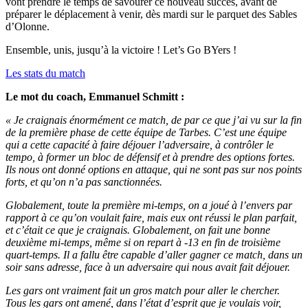
vont prendre le temps de savourer ce nouveau succès, avant de
préparer le déplacement à venir, dès mardi sur le parquet des Sables
d’Olonne.
Ensemble, unis, jusqu’à la victoire ! Let’s Go BYers !
Les stats du match
Le mot du coach, Emmanuel Schmitt :
« Je craignais énormément ce match, de par ce que j’ai vu sur la fin
de la première phase de cette équipe de Tarbes. C’est une équipe
qui a cette capacité à faire déjouer l’adversaire, à contrôler le
tempo, à former un bloc de défensif et à prendre des options fortes.
Ils nous ont donné options en attaque, qui ne sont pas sur nos points
forts, et qu’on n’a pas sanctionnées.
Globalement, toute la première mi-temps, on a joué à l’envers par
rapport à ce qu’on voulait faire, mais eux ont réussi le plan parfait,
et c’était ce que je craignais. Globalement, on fait une bonne
deuxième mi-temps, même si on repart à -13 en fin de troisième
quart-temps. Il a fallu être capable d’aller gagner ce match, dans un
soir sans adresse, face à un adversaire qui nous avait fait déjouer.
Les gars ont vraiment fait un gros match pour aller le chercher.
Tous les gars ont amené, dans l’état d’esprit que je voulais voir,