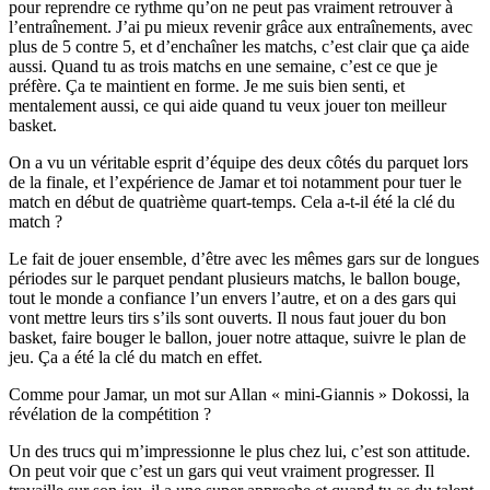
pour reprendre ce rythme qu’on ne peut pas vraiment retrouver à
l’entraînement. J’ai pu mieux revenir grâce aux entraînements, avec
plus de 5 contre 5, et d’enchaîner les matchs, c’est clair que ça aide
aussi. Quand tu as trois matchs en une semaine, c’est ce que je
préfère. Ça te maintient en forme. Je me suis bien senti, et
mentalement aussi, ce qui aide quand tu veux jouer ton meilleur
basket.
On a vu un véritable esprit d’équipe des deux côtés du parquet lors
de la finale, et l’expérience de Jamar et toi notamment pour tuer le
match en début de quatrième quart-temps. Cela a-t-il été la clé du
match ?
Le fait de jouer ensemble, d’être avec les mêmes gars sur de longues
périodes sur le parquet pendant plusieurs matchs, le ballon bouge,
tout le monde a confiance l’un envers l’autre, et on a des gars qui
vont mettre leurs tirs s’ils sont ouverts. Il nous faut jouer du bon
basket, faire bouger le ballon, jouer notre attaque, suivre le plan de
jeu. Ça a été la clé du match en effet.
Comme pour Jamar, un mot sur Allan « mini-Giannis » Dokossi, la
révélation de la compétition ?
Un des trucs qui m’impressionne le plus chez lui, c’est son attitude.
On peut voir que c’est un gars qui veut vraiment progresser. Il