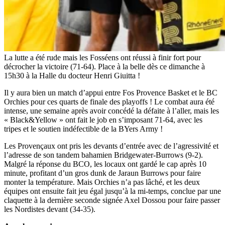
La lutte a été rude mais les Fosséens ont réussi à finir fort pour
décrocher la victoire (71-64). Place à la belle dès ce dimanche à
15h30 à la Halle du docteur Henri Giuitta !
Il y aura bien un match d’appui entre Fos Provence Basket et le BC
Orchies pour ces quarts de finale des playoffs ! Le combat aura été
intense, une semaine après avoir concédé la défaite à l’aller, mais les
« Black&Yellow » ont fait le job en s’imposant 71-64, avec les
tripes et le soutien indéfectible de la BYers Army !
Les Provençaux ont pris les devants d’entrée avec de l’agressivité et
l’adresse de son tandem bahamien Bridgewater-Burrows (9-2).
Malgré la réponse du BCO, les locaux ont gardé le cap après 10
minute, profitant d’un gros dunk de Jaraun Burrows pour faire
monter la température. Mais Orchies n’a pas lâché, et les deux
équipes ont ensuite fait jeu égal jusqu’à la mi-temps, conclue par une
claquette à la dernière seconde signée Axel Dossou pour faire passer
les Nordistes devant (34-35).