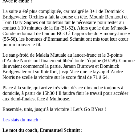
Avec le cœur !
La suite a été plus compliquée, car malgré le 3+1 de Dominick
Bridgewater, Orchies a fait la course en tête. Mounir Bernaoui et
Tom Dary-Sagnes ont toutefois fait le nécessaire pour rester au
contact à 10 minutes de la fin (51-52). Alors que le duo M’madi-
Conde redonnait de l’air au BCO à l’approche du « money-time »
(55-58), les hommes d’Emmanuel Schmitt ont mis tout leur cœur
pour retrouver le fil.
Le sang-froid de Malela Mutuale au lancer-franc et le 3-points
d’Andre Norris ont finalement libéré toute l’équipe (60-58). Comme
ils avaient commencé la partie, Jaraun Burrows et Dominick
Bridgewater ont su finir fort, jusqu’à ce que le lay-up d’Andre
Norris ne scelle la victoire sur le score final de 71 à 64.
Place à la suite, qui arrive très vite, dès ce dimanche toujours à
domicile, à partir de 15h30 ! Il faudra finir le travail pour accéder
aux demi-finales, face à Mulhouse.
Ensemble, unis, jusqu’à la victoire ! Let’s Go BYers !
Les stats du match :
Le mot du coach, Emmanuel Schmitt :