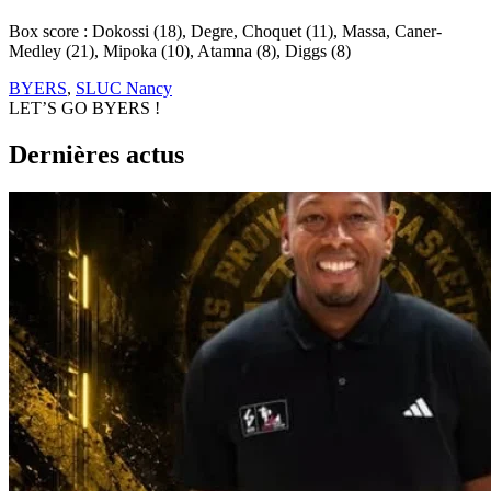
Box score : Dokossi (18), Degre, Choquet (11), Massa, Caner-
Medley (21), Mipoka (10), Atamna (8), Diggs (8)
BYERS
,
SLUC Nancy
LET’S GO BYERS !
Dernières actus