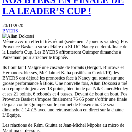
NOS BYERS EN FINALE DE
LA LEADER’S CUP !
20/11/2020
BYERS
Même avec un effectif très réduit (seulement 7 joueurs valides), Fos
Provence Basket a su se défaire du SLUC Nancy en demi-finale de
la Leader’s Cup. Les BYERS affronteront Quimper dimanche à
Parsemain pour arracher le trophée.
Ils l’ont fait ! Malgré une cascade de forfaits (Hergott, Burrows et
Hernandez blessés, McClain et Kaba positifs au Covid-19), les
BYERS ont déjoué les pronostics face à Nancy qui restait sur une
grosse performance à Blois. Une nouvelle fois, Allan Dokossi a tiré
son épingle du jeu avec 18 points, bien imité par Nik Caner-Medley
et ses 21 points, 6 rebonds et 4 passes. Devant de bout en bout, Fos
Provence Basket s’impose finalement 76-65 pour s’offrir une finale
de gala contre Quimper sur le parquet de Parsemain. Ce sera
dimanche à 14h15 avec une retransmission en direct sur la chaîne
L’Equipe.
Les réactions de Rémi Giuitta et Jean-Michel Mipoka au micro de
Maritima ci-dessous.