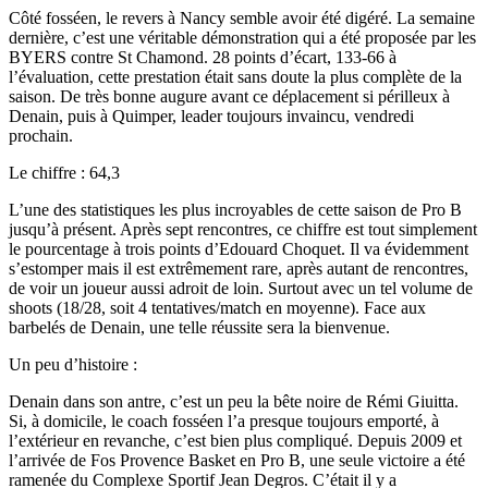
Côté fosséen, le revers à Nancy semble avoir été digéré. La semaine
dernière, c’est une véritable démonstration qui a été proposée par les
BYERS contre St Chamond. 28 points d’écart, 133-66 à
l’évaluation, cette prestation était sans doute la plus complète de la
saison. De très bonne augure avant ce déplacement si périlleux à
Denain, puis à Quimper, leader toujours invaincu, vendredi
prochain.
Le chiffre : 64,3
L’une des statistiques les plus incroyables de cette saison de Pro B
jusqu’à présent. Après sept rencontres, ce chiffre est tout simplement
le pourcentage à trois points d’Edouard Choquet. Il va évidemment
s’estomper mais il est extrêmement rare, après autant de rencontres,
de voir un joueur aussi adroit de loin. Surtout avec un tel volume de
shoots (18/28, soit 4 tentatives/match en moyenne). Face aux
barbelés de Denain, une telle réussite sera la bienvenue.
Un peu d’histoire :
Denain dans son antre, c’est un peu la bête noire de Rémi Giuitta.
Si, à domicile, le coach fosséen l’a presque toujours emporté, à
l’extérieur en revanche, c’est bien plus compliqué. Depuis 2009 et
l’arrivée de Fos Provence Basket en Pro B, une seule victoire a été
ramenée du Complexe Sportif Jean Degros. C’était il y a