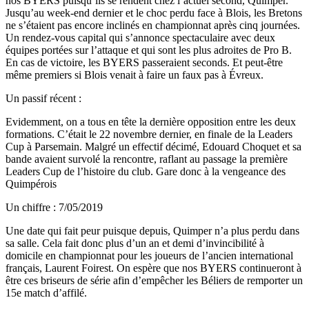
nos BYERS puisqu’ils se rendent chez l’actuel second, Quimper.
Jusqu’au week-end dernier et le choc perdu face à Blois, les Bretons
ne s’étaient pas encore inclinés en championnat après cinq journées.
Un rendez-vous capital qui s’annonce spectaculaire avec deux
équipes portées sur l’attaque et qui sont les plus adroites de Pro B.
En cas de victoire, les BYERS passeraient seconds. Et peut-être
même premiers si Blois venait à faire un faux pas à Évreux.
Un passif récent :
Evidemment, on a tous en tête la dernière opposition entre les deux
formations. C’était le 22 novembre dernier, en finale de la Leaders
Cup à Parsemain. Malgré un effectif décimé, Edouard Choquet et sa
bande avaient survolé la rencontre, raflant au passage la première
Leaders Cup de l’histoire du club. Gare donc à la vengeance des
Quimpérois
Un chiffre : 7/05/2019
Une date qui fait peur puisque depuis, Quimper n’a plus perdu dans
sa salle. Cela fait donc plus d’un an et demi d’invincibilité à
domicile en championnat pour les joueurs de l’ancien international
français, Laurent Foirest. On espère que nos BYERS continueront à
être ces briseurs de série afin d’empêcher les Béliers de remporter un
15e match d’affilé.