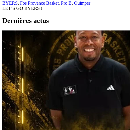
BYERS
,
Fos Provence Basket
,
Pro B
,
Quimper
LET’S GO BYERS !
Dernières actus