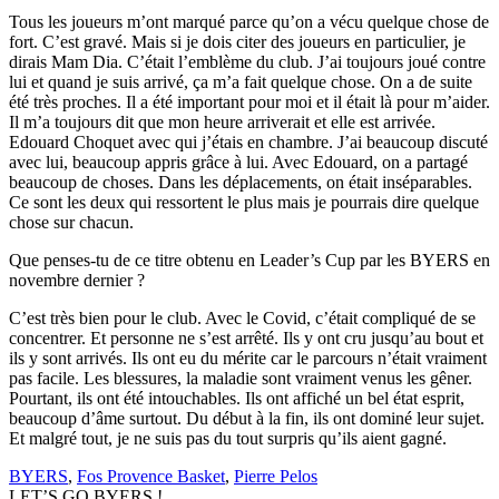
Tous les joueurs m’ont marqué parce qu’on a vécu quelque chose de
fort. C’est gravé. Mais si je dois citer des joueurs en particulier, je
dirais Mam Dia. C’était l’emblème du club. J’ai toujours joué contre
lui et quand je suis arrivé, ça m’a fait quelque chose. On a de suite
été très proches. Il a été important pour moi et il était là pour m’aider.
Il m’a toujours dit que mon heure arriverait et elle est arrivée.
Edouard Choquet avec qui j’étais en chambre. J’ai beaucoup discuté
avec lui, beaucoup appris grâce à lui. Avec Edouard, on a partagé
beaucoup de choses. Dans les déplacements, on était inséparables.
Ce sont les deux qui ressortent le plus mais je pourrais dire quelque
chose sur chacun.
Que penses-tu de ce titre obtenu en Leader’s Cup par les BYERS en
novembre dernier ?
C’est très bien pour le club. Avec le Covid, c’était compliqué de se
concentrer. Et personne ne s’est arrêté. Ils y ont cru jusqu’au bout et
ils y sont arrivés. Ils ont eu du mérite car le parcours n’était vraiment
pas facile. Les blessures, la maladie sont vraiment venus les gêner.
Pourtant, ils ont été intouchables. Ils ont affiché un bel état esprit,
beaucoup d’âme surtout. Du début à la fin, ils ont dominé leur sujet.
Et malgré tout, je ne suis pas du tout surpris qu’ils aient gagné.
BYERS
,
Fos Provence Basket
,
Pierre Pelos
LET’S GO BYERS !