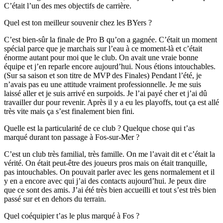
C’était l’un des mes objectifs de carrière.
Quel est ton meilleur souvenir chez les BYers ?
C’est bien-sûr la finale de Pro B qu’on a gagnée. C’était un moment
spécial parce que je marchais sur l’eau à ce moment-là et c’était
énorme autant pour moi que le club. On avait une vraie bonne
équipe et j’en reparle encore aujourd’hui. Nous étions intouchables.
(Sur sa saison et son titre de MVP des Finales) Pendant l’été, je
n’avais pas eu une attitude vraiment professionnelle. Je me suis
laissé aller et je suis arrivé en surpoids. Je l’ai payé cher et j’ai dû
travailler dur pour revenir. Après il y a eu les playoffs, tout ça est allé
très vite mais ça s’est finalement bien fini.
Quelle est la particularité de ce club ? Quelque chose qui t’as
marqué durant ton passage à Fos-sur-Mer ?
C’est un club très familial, très famille. On me l’avait dit et c’était la
vérité. On était peut-être des joueurs pros mais on était tranquille,
pas intouchables. On pouvait parler avec les gens normalement et il
y en a encore avec qui j’ai des contacts aujourd’hui. Je peux dire
que ce sont des amis. J’ai été très bien accueilli et tout s’est très bien
passé sur et en dehors du terrain.
Quel coéquipier t’as le plus marqué à Fos ?