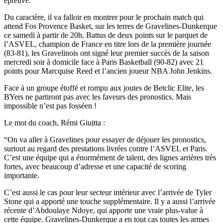
épreuve.
Du caractère, il va falloir en montrer pour le prochain match qui
attend Fos Provence Basket, sur les terres de Gravelines-Dunkerque
ce samedi à partir de 20h. Battus de deux points sur le parquet de
l’ASVEL, champion de France en titre lors de la première journée
(83-81), les Gravelinois ont signé leur premier succès de la saison
mercredi soir à domicile face à Paris Basketball (90-82) avec 21
points pour Marcquise Reed et l’ancien joueur NBA John Jenkins.
Face à un groupe étoffé et rompu aux joutes de Betclic Elite, les
BYers ne partiront pas avec les faveurs des pronostics. Mais
impossible n’est pas fosséen !
Le mot du coach, Rémi Giuitta :
“On va aller à Gravelines pour essayer de déjouer les pronostics,
surtout au regard des prestations livrées contre l’ASVEL et Paris.
C’est une équipe qui a énormément de talent, des lignes arrières très
fortes, avec beaucoup d’adresse et une capacité de scoring
importante.
C’est aussi le cas pour leur secteur intérieur avec l’arrivée de Tyler
Stone qui a apporté une touche supplémentaire. Il y a aussi l’arrivée
récente d’Abdoulaye Ndoye, qui apporte une vraie plus-value à
cette équipe. Gravelines-Dunkerque a en tout cas toutes les armes