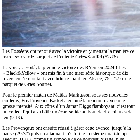
Les Fosséens ont renoué avec la victoire en y mettant la manière ce
mardi soir sur le parquet de l’entente Gries-Souffel (52-76).
La voici, la voilà, la première victoire des BYers en 2024 ! Les
« Black&Yellow » ont mis fin à une triste série historique de dix
revers en l’emportant avec brio ce mardi en Alsace, 76 à 52 sur le
parquet de Gries-Souffel.
Pour le premier match de Mattias Markusson sous ses nouvelles
couleurs, Fos Provence Basket a entamé la rencontre avec une
grosse intensité. Aux côtés d’un Jamar Diggs flamboyant, c’est tout
un collectif qui a su bâtir un écart solide au bout de dix minutes de
jeu (9-19).
Les Provençaux ont ensuite réussi à gérer cette avance, jusqu’à la
pause (29-37) puis en attaquant très fort le troisième quart-temps
avec un 11-0. Comme un symbole de ce nouveau visage, plus