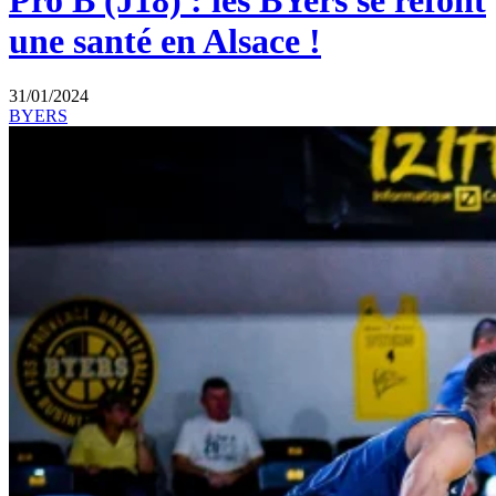
Pro B (J18) : les BYers se refont
une santé en Alsace !
31/01/2024
BYERS