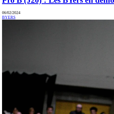
Pro B (J20) : Les BYers en démo
06/02/2024
BYERS