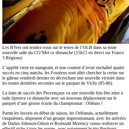
Les BYers ont rendez-vous sur le terres de l’OLB dans sa toute
nouvelle salle du CO’Met ce dimanche (15h15 en direct sur France
3 Régions)
L’appétit vient en mangeant, et non content d’avoir enchaîné quatre
succès en cinq matchs, les Fosséens sont allés chercher la cerise sur
le gâteau vendredi dernier en décrochant une nouvelle victoire dans
les toutes dernières secondes sur le parquet de Vichy (85-86).
La faim de succès des Provençaux va une nouvelle fois être mise à
rude épreuve ce dimanche avec un nouveau déplacement sur le
parquet d’une grosse écurie du championnat : Orléans !
Parmi les favoris en début de saison, les Orléanais, actuellement
cinquièmes, disposent d’un groupe impressionnant, avec les arrivées
de Darius Johnson-Odom et Romuald Morency venus renforcer un
effectif riche à tous les postes, avec notamment le trio Beyhurst-