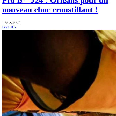
Pro B – J24 : Orléans pour un
nouveau choc croustillant !
17/03/2024
BYERS