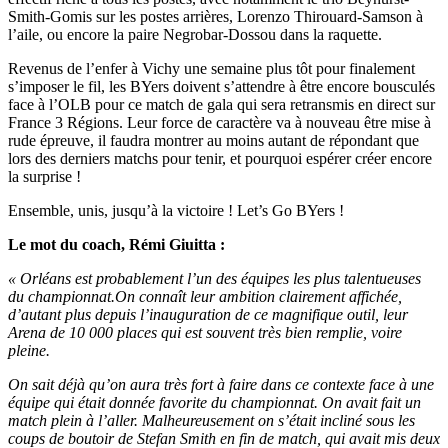
Smith-Gomis sur les postes arrières, Lorenzo Thirouard-Samson à
l’aile, ou encore la paire Negrobar-Dossou dans la raquette.
Revenus de l’enfer à Vichy une semaine plus tôt pour finalement
s’imposer le fil, les BYers doivent s’attendre à être encore bousculés
face à l’OLB pour ce match de gala qui sera retransmis en direct sur
France 3 Régions. Leur force de caractère va à nouveau être mise à
rude épreuve, il faudra montrer au moins autant de répondant que
lors des derniers matchs pour tenir, et pourquoi espérer créer encore
la surprise !
Ensemble, unis, jusqu’à la victoire ! Let’s Go BYers !
Le mot du coach, Rémi Giuitta :
« Orléans est probablement l’un des équipes les plus talentueuses
du championnat.On connaît leur ambition clairement affichée,
d’autant plus depuis l’inauguration de ce magnifique outil, leur
Arena de 10 000 places qui est souvent très bien remplie, voire
pleine.
On sait déjà qu’on aura très fort à faire dans ce contexte face à une
équipe qui était donnée favorite du championnat. On avait fait un
match plein à l’aller. Malheureusement on s’était incliné sous les
coups de boutoir de Stefan Smith en fin de match, qui avait mis deux