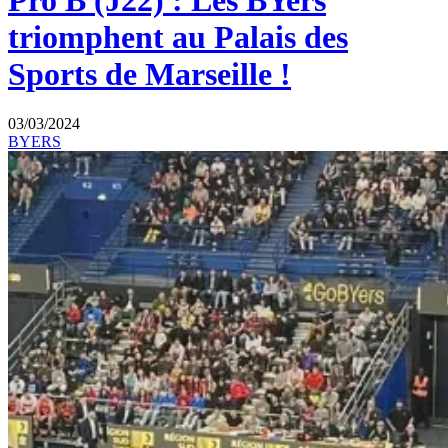
Pro B (J22) : Les BYers
triomphent au Palais des
Sports de Marseille !
03/03/2024
BYERS