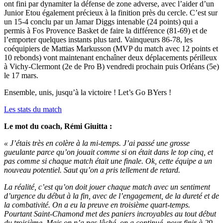
ont fini par dynamiter la défense de zone adverse, avec l’aider d’un
Junior Etou également précieux à la finition près du cercle. C’est sur
un 15-4 conclu par un Jamar Diggs intenable (24 points) qui a
permis à Fos Provence Basket de faire la différence (81-69) et de
l’emporter quelques instants plus tard. Vainqueurs 86-78, les
coéquipiers de Mattias Markusson (MVP du match avec 12 points et
10 rebonds) vont maintenant enchaîner deux déplacements périlleux
à Vichy-Clermont (2e de Pro B) vendredi prochain puis Orléans (5e)
le 17 mars.
Ensemble, unis, jusqu’à la victoire ! Let’s Go BYers !
Les stats du match
Le mot du coach, Rémi Giuitta :
« J’étais très en colère à la mi-temps. J’ai passé une grosse
gueulante parce qu’on jouait comme si on était dans le top cinq, et
pas comme si chaque match était une finale. Ok, cette équipe a un
nouveau potentiel. Saut qu’on a pris tellement de retard.
La réalité, c’est qu’on doit jouer chaque match avec un sentiment
d’urgence du début à la fin, avec de l’engagement, de la dureté et de
la combativité. On a eu la preuve en troisième quart-temps.
Pourtant Saint-Chamond met des paniers incroyables au tout début
du troisième. Mais on n’a pas lâché, on a continué, pour finir à 29