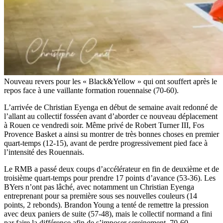
Nouveau revers pour les « Black&Yellow » qui ont souffert après le
repos face à une vaillante formation rouennaise (70-60).
L’arrivée de Christian Eyenga en début de semaine avait redonné de
l’allant au collectif fosséen avant d’aborder ce nouveau déplacement
à Rouen ce vendredi soir. Même privé de Robert Turner III, Fos
Provence Basket a ainsi su montrer de très bonnes choses en premier
quart-temps (12-15), avant de perdre progressivement pied face à
l’intensité des Rouennais.
Le RMB a passé deux coups d’accélérateur en fin de deuxième et de
troisième quart-temps pour prendre 17 points d’avance (53-36). Les
BYers n’ont pas lâché, avec notamment un Christian Eyenga
entreprenant pour sa première sous ses nouvelles couleurs (14
points, 2 rebonds). Brandon Young a tenté de remettre la pression
avec deux paniers de suite (57-48), mais le collectif normand a fini
par faire la différence afin de s’imposer sereinement, 70-60.