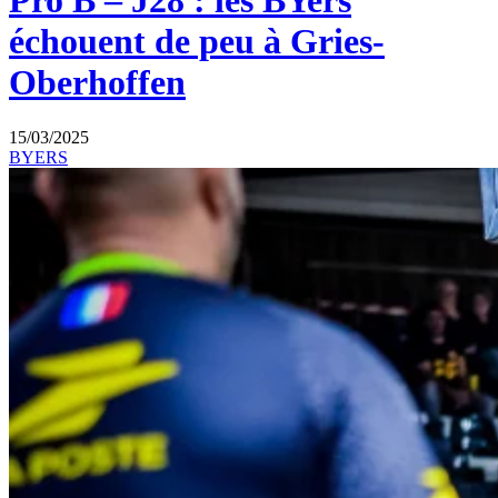
Pro B – J28 : les BYers
échouent de peu à Gries-
Oberhoffen
15/03/2025
BYERS