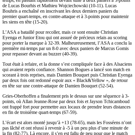
temps, en passant rapidement devant suite à deux paniers à 3-points
de Lucas Bourhis et Mathieu Wojciechowski (10-11). Lucas
Bouhris a enchaîné en inscrivant les deux derniers paniers du
premier quart-temps, en contre-attaque et à 3-points pour maintenir
les siens en tête (15-20).
L’ASA a bataillé pour recoller, mais ce sont ensuite Christian
Eyenga et Junior Etou qui ont assuré de précieux relais au scoring
pour porter la marque à 32-39. Malheureusement, l’ASA a conclu la
première mi-temps par un 8-0 avec deux paniers de Marcus Gomis
pour repasser devant au buzzer (40-39).
Tout était à refaire, et la donne s’est compliquée face à des Alsaciens
qui avaient repris confiance. Shannon Bogues a lancé son match en
scorant à trois reprises, mais Damien Bouquet puis Christian Eyenga
par deux fois ont redonné espoir aux « Black&Yellow », de retour
en tête sur une contre-attaque de Damien Bouquet (52-54).
Gries-Oberhoffen a finalement pris le dessus sur une séquence à 3-
points, où Allan Jeanne-Rose par deux fois et Jayson Tchicamboud
ont frappé fort pour permettre aux locaux de prendre leurs distances
en fin de troisième quart-temps (67-59).
L’écart est alors monté jusqu’à +13 (78-65), mais les Fosséens n’ont
pas lâché et ont réussi à revenir à -5 à un peu plus d’une minute de
la fin (82-77). Là encore, il s’en est fallu de peu pour que le match