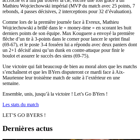
accroché et a fini par trouver la clé, encore une fois grâce à un
Mathieu Wojciechowski impérial (MVP du match avec 25 points, 7
rebonds, 4 passes décisives, 2 interceptions pour 32 d’évaluation).
Comme lors de la première journée face à Evreux, Mathieu
Wojciechowski a brillé dans le « money-time » en scorant les huit
derniers points de son équipe. Max Kouguere a envoyé la première
flèche d’un tir à 3-points dans le corner pour lancer le sprint final
(69-67), et le poste 3-4 fosséen lui a répondu avec deux paniers dont
un 2+1 décisif ainsi qu’un dunk en contre-attaque pour finir le
boulot et assurer le succès des siens (69-75).
Une victoire qui fait beaucoup de bien au moral alors que les matchs
s’enchaînent et que les BYers disputeront ce mardi face à Aix-
Maurienne leur troisième match de suite à l’extérieur en une
semaine.
Ensemble, unis, jusqu’à la victoire ! Let’s Go BYers !
Les stats du match
LET’S GO BYERS !
Dernières actus