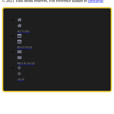
© 2021 Tous droits réservés. Fos Provence Basket et
crewstyle
.
ACCUEIL
BOUTIQUE
MES PLACES
JEUX