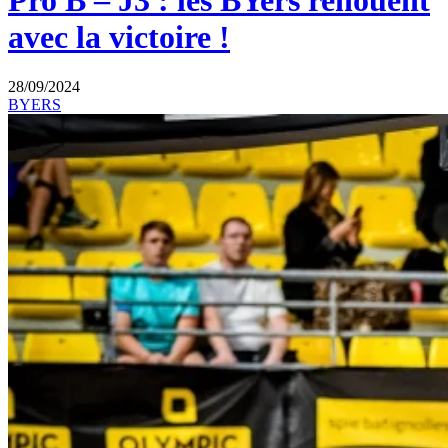
Pro B – J3 : les BYers renouent
avec la victoire !
28/09/2024
BYERS