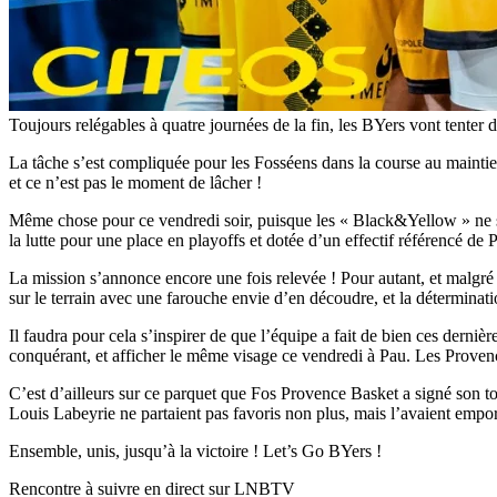
Toujours relégables à quatre journées de la fin, les BYers vont tenter 
La tâche s’est compliquée pour les Fosséens dans la course au maintien
et ce n’est pas le moment de lâcher !
Même chose pour ce vendredi soir, puisque les « Black&Yellow » ne ser
la lutte pour une place en playoffs et dotée d’un effectif référencé
La mission s’annonce encore une fois relevée ! Pour autant, et malgré
sur le terrain avec une farouche envie d’en découdre, et la déterminatio
Il faudra pour cela s’inspirer de que l’équipe a fait de bien ces derni
conquérant, et afficher le même visage ce vendredi à Pau. Les Provenç
C’est d’ailleurs sur ce parquet que Fos Provence Basket a signé son t
Louis Labeyrie ne partaient pas favoris non plus, mais l’avaient empor
Ensemble, unis, jusqu’à la victoire ! Let’s Go BYers !
Rencontre à suivre en direct sur LNBTV