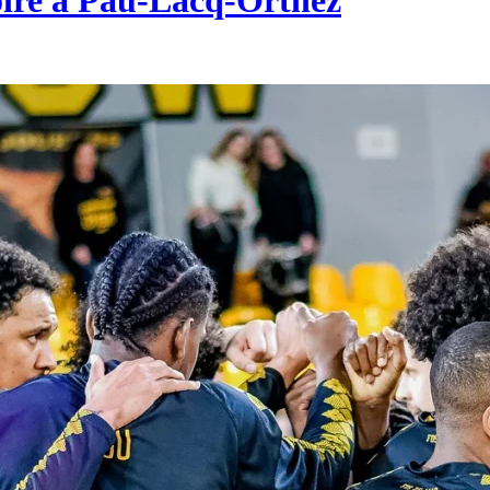
roire à Pau-Lacq-Orthez