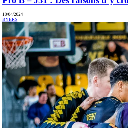
Pro B – J31 : Des raisons d’y c
18/04/2024
BYERS