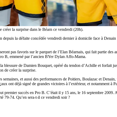
de créer la surprise dans le Béarn ce vendredi (20h).
 depuis la défaite concédée vendredi dernier à domicile face à Denain (
ont pas favoris sur le parquet de l’Elan Béarnais, qui fait partie des 
 de Pro B, emmené par l’ancien BYer Dylan Affo-Mama.
 la blessure de Damien Bouquet, opéré du tendon d’Achille et forfait jus
n de créer la surprise.
ères semaines, et aussi des performances de Poitiers, Boulazac et Denain,
aux ont déjà signé de grandes victoires à l’extérieur, et notamment à 
out premier succès en Pro B. C’était il y 15 ans, le 16 septembre 2009
té 79-74. Qu’en sera-t-il ce vendredi soir ?