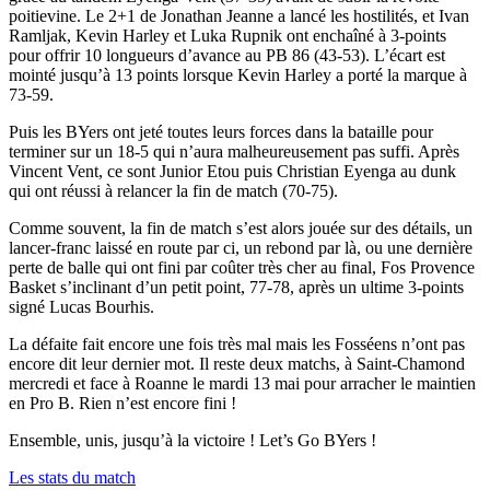
poitievine. Le 2+1 de Jonathan Jeanne a lancé les hostilités, et Ivan
Ramljak, Kevin Harley et Luka Rupnik ont enchaîné à 3-points
pour offrir 10 longueurs d’avance au PB 86 (43-53). L’écart est
mointé jusqu’à 13 points lorsque Kevin Harley a porté la marque à
73-59.
Puis les BYers ont jeté toutes leurs forces dans la bataille pour
terminer sur un 18-5 qui n’aura malheureusement pas suffi. Après
Vincent Vent, ce sont Junior Etou puis Christian Eyenga au dunk
qui ont réussi à relancer la fin de match (70-75).
Comme souvent, la fin de match s’est alors jouée sur des détails, un
lancer-franc laissé en route par ci, un rebond par là, ou une dernière
perte de balle qui ont fini par coûter très cher au final, Fos Provence
Basket s’inclinant d’un petit point, 77-78, après un ultime 3-points
signé Lucas Bourhis.
La défaite fait encore une fois très mal mais les Fosséens n’ont pas
encore dit leur dernier mot. Il reste deux matchs, à Saint-Chamond
mercredi et face à Roanne le mardi 13 mai pour arracher le maintien
en Pro B. Rien n’est encore fini !
Ensemble, unis, jusqu’à la victoire ! Let’s Go BYers !
Les stats du match