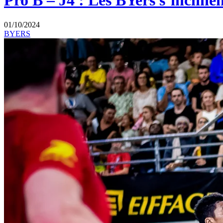
Pro B – J4 : Les BYers s’inclin
01/10/2024
BYERS