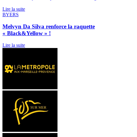
Lire la suite
BYERS
Melvyn Da Silva renforce la raquette
« Black&Yellow » !
Lire la suite