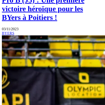
Pro B (J5) : Une première
victoire héroïque pour les
BYers à Poitiers !
03/11/2023
BYERS