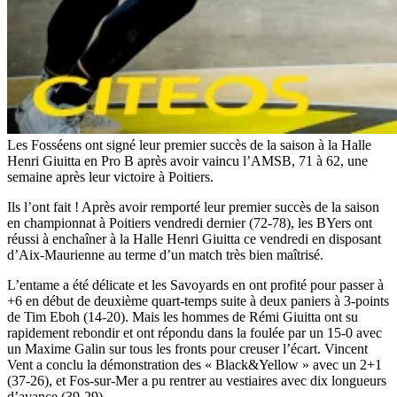
Les Fosséens ont signé leur premier succès de la saison à la Halle
Henri Giuitta en Pro B après avoir vaincu l’AMSB, 71 à 62, une
semaine après leur victoire à Poitiers.
Ils l’ont fait ! Après avoir remporté leur premier succès de la saison
en championnat à Poitiers vendredi dernier (72-78), les BYers ont
réussi à enchaîner à la Halle Henri Giuitta ce vendredi en disposant
d’Aix-Maurienne au terme d’un match très bien maîtrisé.
L’entame a été délicate et les Savoyards en ont profité pour passer à
+6 en début de deuxième quart-temps suite à deux paniers à 3-points
de Tim Eboh (14-20). Mais les hommes de Rémi Giuitta ont su
rapidement rebondir et ont répondu dans la foulée par un 15-0 avec
un Maxime Galin sur tous les fronts pour creuser l’écart. Vincent
Vent a conclu la démonstration des « Black&Yellow » avec un 2+1
(37-26), et Fos-sur-Mer a pu rentrer au vestiaires avec dix longueurs
d’avance (39-29).