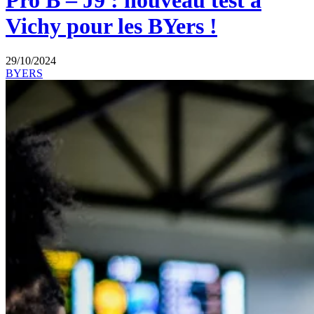
Pro B – J9 : nouveau test à
Vichy pour les BYers !
29/10/2024
BYERS