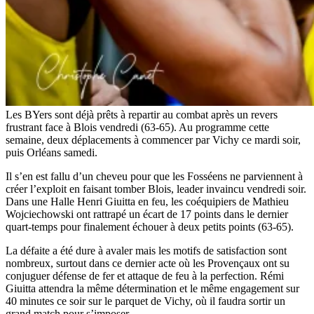
Les BYers sont déjà prêts à repartir au combat après un revers
frustrant face à Blois vendredi (63-65). Au programme cette
semaine, deux déplacements à commencer par Vichy ce mardi soir,
puis Orléans samedi.
Il s’en est fallu d’un cheveu pour que les Fosséens ne parviennent à
créer l’exploit en faisant tomber Blois, leader invaincu vendredi soir.
Dans une Halle Henri Giuitta en feu, les coéquipiers de Mathieu
Wojciechowski ont rattrapé un écart de 17 points dans le dernier
quart-temps pour finalement échouer à deux petits points (63-65).
La défaite a été dure à avaler mais les motifs de satisfaction sont
nombreux, surtout dans ce dernier acte où les Provençaux ont su
conjuguer défense de fer et attaque de feu à la perfection. Rémi
Giuitta attendra la même détermination et le même engagement sur
40 minutes ce soir sur le parquet de Vichy, où il faudra sortir un
grand match pour s’imposer.