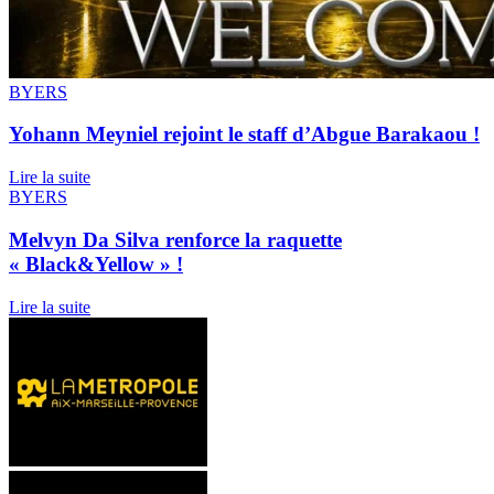
BYERS
Yohann Meyniel rejoint le staff d’Abgue Barakaou !
Lire la suite
BYERS
Melvyn Da Silva renforce la raquette
« Black&Yellow » !
Lire la suite