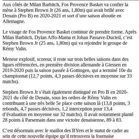
Aux côtés de Milan Barbitch, Fos Provence Basket va confier la
mène à Stephen Brown Jr (26 ans, 1,80m) qui avait brillé avec
Denain (Pro B) en 2020-2021 et sort d’une saison aboutie en
Allemagne.
Le visage de Fos Provence Basket continue de prendre forme. Après
Milan Barbitch, Dylan Affo-Mama et Johan Passave-Ducteil, c’est
Stephen Brown Jr (25 ans, 1,80m) qui va rejoindre le groupe de
Rémy Valin.
Meneur explosif, scoreur, il reste sur trois belles saisons dans des
ligues référencées, en première division allemande à Giessen en
2019-2020 puis la saison passée à Gottingen, qui a terminé 10e du
championnat (12,7 points, 4,3 passes décisives en moyenne sur 33
matchs).
Stephen Brown Jr s’était également distingué en Pro B en 2020-
2021 du côté de Denain, sous les ordres de Rémy Valin en
contribuant à une très belle 5e place cette saison là (13,8 points, 3
rebonds, 4,7 passes décisives, 1,2 interception pour 13,4
d’évaluation en moyenne sur 32 matchs). Il avait notamment planté
28 points à Parsemain dans une victoire denaisienne, 89 à 83.
C’est désormais avec le maillot des BYers et le statut de cadre au
sein de cette nouvelle équipe qu’il retrouvera la fournaise